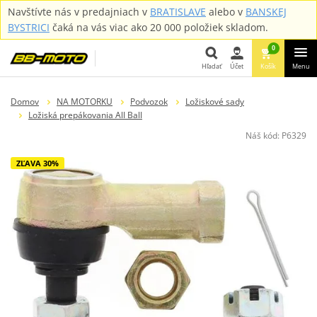
Navštívte nás v predajniach v
BRATISLAVE
alebo v
BANSKEJ
BYSTRICI
čaká na vás viac ako 20 000 položiek skladom.
0
Hľadať
Účet
Košík
Menu
Hľadať
Domov
NA MOTORKU
Podvozok
Ložiskové sady
Ložiská prepákovania All Ball
Náš kód:
P6329
ZĽAVA 30%