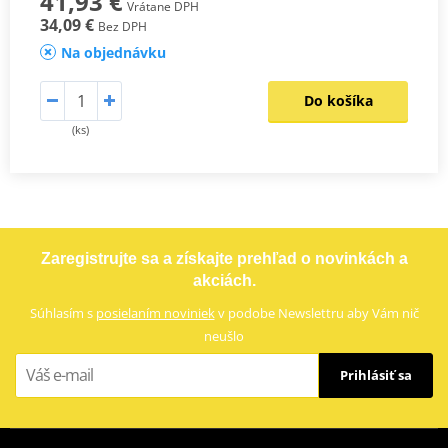
41,93 €
Vrátane DPH
34,09 €
Bez DPH
Na objednávku
Do košíka
(ks)
Zaregistrujte sa a získajte prehľad o novinkách a
akciách.
Súhlasím s
posielaním noviniek
v podobe Newslettru aby Vám nič
neušlo
Prihlásiť sa