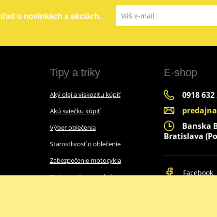
ehľad o novinkách a akciách.
Tipy a triky
E-shop
0918 632
Aký olej a viskozitu kúpiť
predajn
Akú sviečku kúpiť
Banska By
Výber oblečenia
Bratislava (Po
Starostlivosť o oblečenie
Zabezpečenie motocykla
Facebook
Zazimovať motocykel
Ako vybrať prilbu
Intercom do prilby