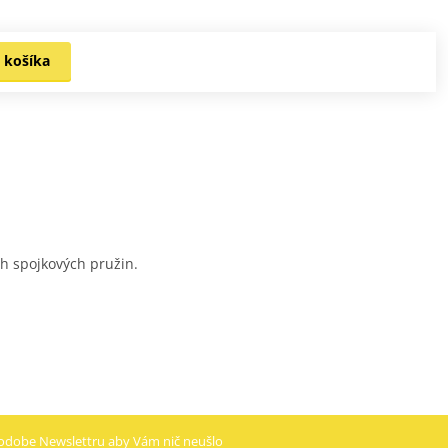
 košíka
ch spojkových pružin.
odobe Newslettru aby Vám nič neušlo