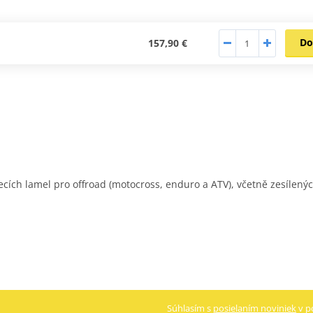
Do
157,90 €
cích lamel pro offroad (motocross, enduro a ATV), včetně zesílený
Súhlasím s
posielaním noviniek
v p