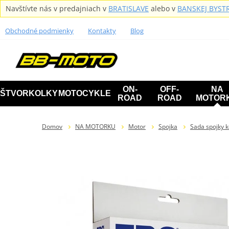
Navštívte nás v predajniach v
BRATISLAVE
alebo v
BANSKEJ BYSTR
Obchodné podmienky
Kontakty
Blog
ON-
OFF-
NA
ŠTVORKOLKY
MOTOCYKLE
ROAD
ROAD
MOTOR
Domov
NA MOTORKU
Motor
Spojka
Sada spojky 