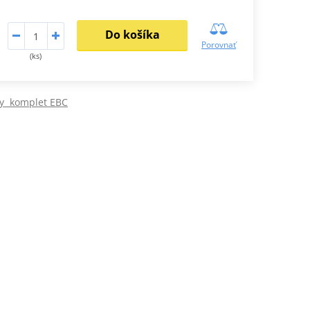
Do košíka
Porovnať
(ks)
ky komplet EBC