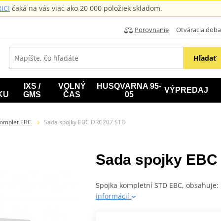
ICI
čaká na vás viac ako 20 000 položiek skladom.
Porovnanie
Otváracia doba: B
Hľadať
IXS /
VOLNÝ
HUSQVARNA 95-
VÝPREDAJ
KU
GMS
ČAS
05
komplet EBC
Sada spojky EBC DRC207 STD
Sada spojky EBC
Spojka kompletní STD EBC, obsahuje: 
informácií