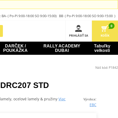
A- ( Po-Pi 9:00-18:00 SO 9:00-15:00) BB ( Po-Pi 9:00-18:00 SO 9:00-15:00 )
0
PRIHLÁSIŤ SA
KOŠÍK
DARČEK /
RALLY ACADEMY
Tabuľky
POUKÁŽKA
DUBAI
velkosti
Náš kód:
P1842
 DRC207 STD
lamely, ocelové lamely & pružiny
Viac
:
Výrobca
EBC