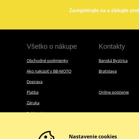
Zaregistrujte sa a získajte pr
Všetko o nákupe
Kontakty
Obchodné podmienky
Banská Bystrica
Ako nakúpiť v BB-MOTO
Bratislava
Doprava
Platba
Online poistenie
Záruka
Reklamácie
Ochrana osobných údajov
Nákup s nulovou DPH
Nastavenie cookies