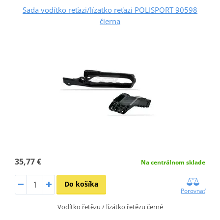
Sada vodítko reťazi/lízatko reťazi POLISPORT 90598
čierna
35,77 €
Na centrálnom sklade
Do košíka
Porovnať
Vodítko řetězu / lízátko řetězu černé