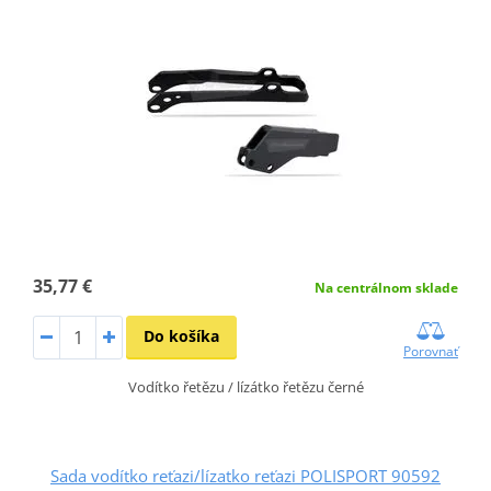
35,77 €
Na centrálnom sklade
Do košíka
Porovnať
Vodítko řetězu / lízátko řetězu černé
Sada vodítko reťazi/lízatko reťazi POLISPORT 90592