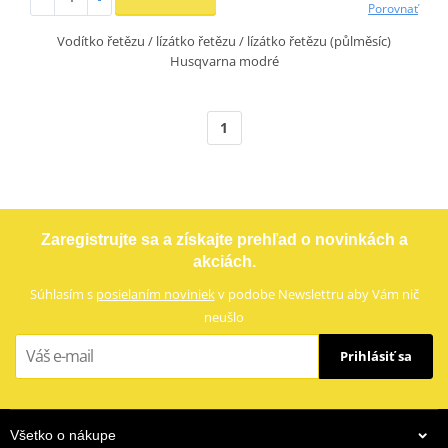
Porovnať
Vodítko řetězu / lízátko řetězu / lízátko řetězu (půlměsíc)
Husqvarna modré
1
Zaregistrujte sa a získajte prehľad o novinkách a
akciách.
Súhlasím s
posielaním noviniek
v podobe Newslettru aby Vám nič
neušlo
Prihlásiť sa
Všetko o nákupe