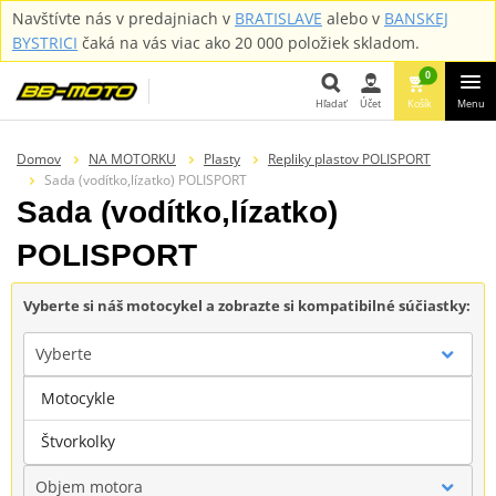
Navštívte nás v predajniach v
BRATISLAVE
alebo v
BANSKEJ
BYSTRICI
čaká na vás viac ako 20 000 položiek skladom.
0
Hľadať
Účet
Košík
Menu
Hľadať
Domov
NA MOTORKU
Plasty
Repliky plastov POLISPORT
Sada (vodítko,lízatko) POLISPORT
Sada (vodítko,lízatko)
POLISPORT
Vyberte si náš motocykel a zobrazte si kompatibilné súčiastky:
Vyberte
Motocykle
Značka
Štvorkolky
Objem motora