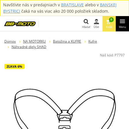
Navštívte nás v predajniach v
BRATISLAVE
alebo v
BANSKEJ
BYSTRICI
čaká na vás viac ako 20 000 položiek skladom.
0
Hľadať
Účet
Košík
Menu
Hľadať
Domov
NA MOTORKU
Batožina a KUFRE
Kufre
Náhradné diely SHAD
Náš kód:
P7797
ZĽAVA 6%