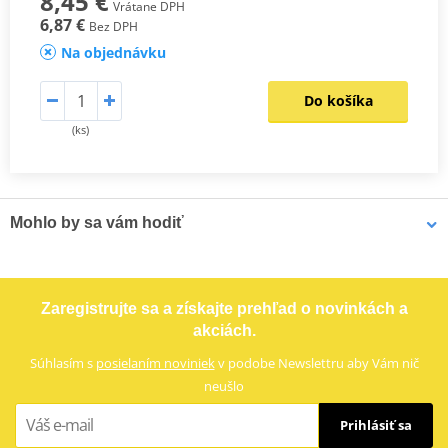
8,45 €
Vrátane DPH
6,87 €
Bez DPH
Na objednávku
Do košíka
(ks)
Mohlo by sa vám hodiť
Bočné kufre SHAD SH36 D0B36200 Karbón (pár) so zámkom
Zaregistrujte sa a získajte prehľad o novinkách a
PRÉMIUM
akciách.
Súhlasím s
posielaním noviniek
v podobe Newslettru aby Vám nič
neušlo
Prihlásiť sa