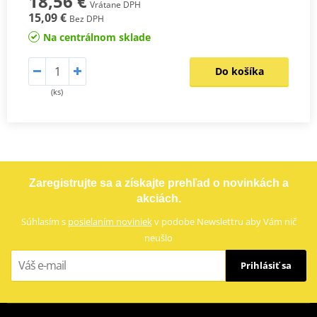
18,56 €
Vrátane DPH
15,09 €
Bez DPH
Na centrálnom sklade
Do košíka
(ks)
Zaregistrujte sa a získajte prehľad o novinkách a
akciách.
Súhlasím s
posielaním noviniek
v podobe Newslettru aby Vám nič
neušlo
Prihlásiť sa