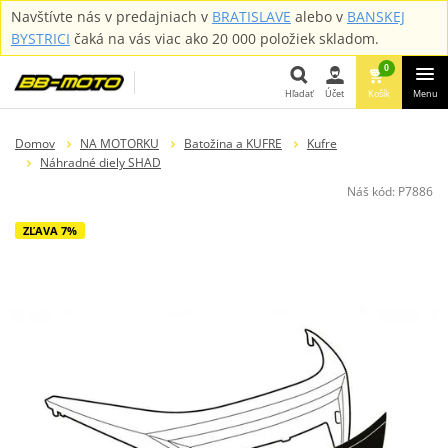
Navštívte nás v predajniach v
BRATISLAVE
alebo v
BANSKEJ
BYSTRICI
čaká na vás viac ako 20 000 položiek skladom.
0
Hľadať
Účet
Košík
Menu
Hľadať
Domov
NA MOTORKU
Batožina a KUFRE
Kufre
Náhradné diely SHAD
Náš kód:
P7886
ZĽAVA 7%