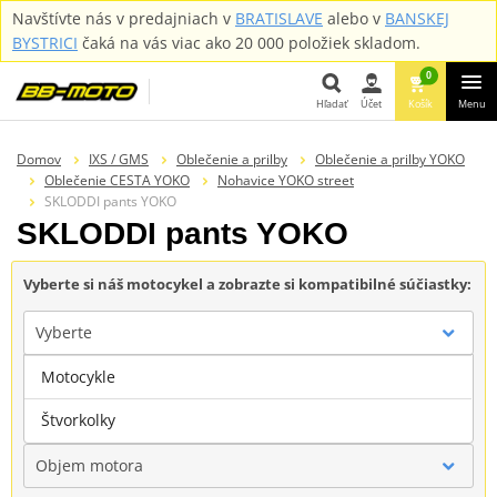
Navštívte nás v predajniach v
BRATISLAVE
alebo v
BANSKEJ
BYSTRICI
čaká na vás viac ako 20 000 položiek skladom.
0
Hľadať
Účet
Košík
Menu
Hľadať
Domov
IXS / GMS
Oblečenie a prilby
Oblečenie a prilby YOKO
Oblečenie CESTA YOKO
Nohavice YOKO street
SKLODDI pants YOKO
SKLODDI pants YOKO
Vyberte si náš motocykel a zobrazte si kompatibilné súčiastky:
Vyberte
Motocykle
Značka
Štvorkolky
Objem motora