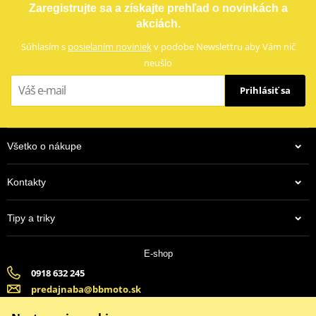
Zaregistrujte sa a získajte prehľad o novinkách a
akciách.
Súhlasím s
posielaním noviniek
v podobe Newslettru aby Vám nič
neušlo
Prihlásiť sa
Všetko o nákupe
Kontakty
Tipy a triky
E-shop
0918 632 245
predajnaba@bbmoto.sk
Banska Bystrica (Po-Pi 9:00-18:00, So-9:00-15:00) | Bratislava