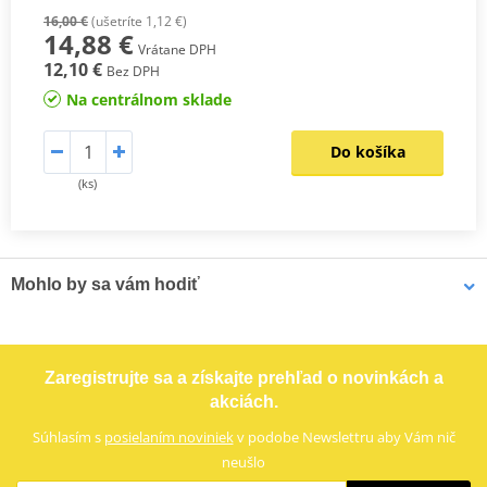
16,00 €
(ušetríte 1,12 €)
14,88 €
Vrátane DPH
12,10 €
Bez DPH
Na centrálnom sklade
Do košíka
(ks)
Mohlo by sa vám hodiť
Vrchný kufor na motorku SHAD SH33 D0B33200 čierna
Zaregistrujte sa a získajte prehľad o novinkách a
akciách.
Súhlasím s
posielaním noviniek
v podobe Newslettru aby Vám nič
neušlo