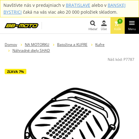
Navštívte nás v predajniach v
BRATISLAVE
alebo v
BANSKEJ
BYSTRICI
čaká na vás viac ako 20 000 položiek skladom.
0
Hľadať
Účet
Košík
Menu
Hľadať
Domov
NA MOTORKU
Batožina a KUFRE
Kufre
Náhradné diely SHAD
Náš kód:
P7787
ZĽAVA 7%