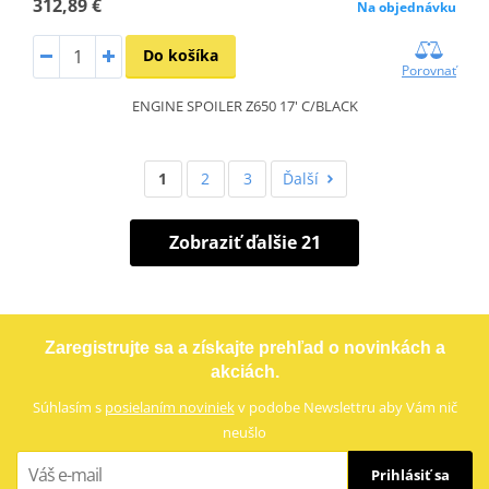
312,89 €
Na objednávku
Do košíka
Porovnať
ENGINE SPOILER Z650 17' C/BLACK
1
2
3
Ďalší
Zobraziť ďalšie 21
Zaregistrujte sa a získajte prehľad o novinkách a
akciách.
Súhlasím s
posielaním noviniek
v podobe Newslettru aby Vám nič
neušlo
Prihlásiť sa