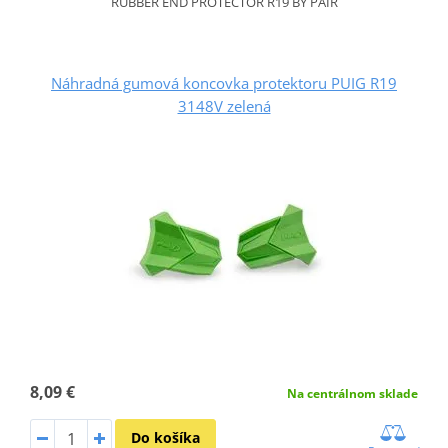
RUBBER END PROTECTOR R19 BY PAIR
Náhradná gumová koncovka protektoru PUIG R19
3148V zelená
8,09 €
Na centrálnom sklade
Do košíka