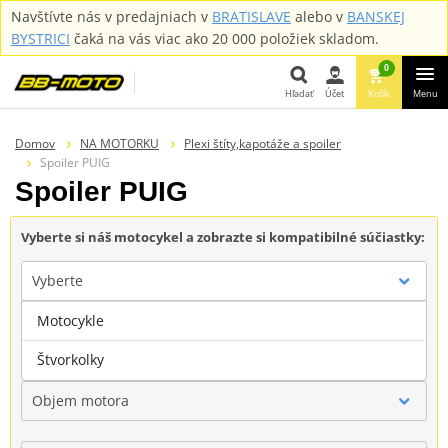
Navštívte nás v predajniach v
BRATISLAVE
alebo v
BANSKEJ
BYSTRICI
čaká na vás viac ako 20 000 položiek skladom.
0
Hľadať
Účet
Košík
Menu
Hľadať
Domov
NA MOTORKU
Plexi štíty,kapotáže a spoiler
Spoiler PUIG
Spoiler PUIG
Vyberte si náš motocykel a zobrazte si kompatibilné súčiastky:
Vyberte
Motocykle
Značka
Štvorkolky
Objem motora