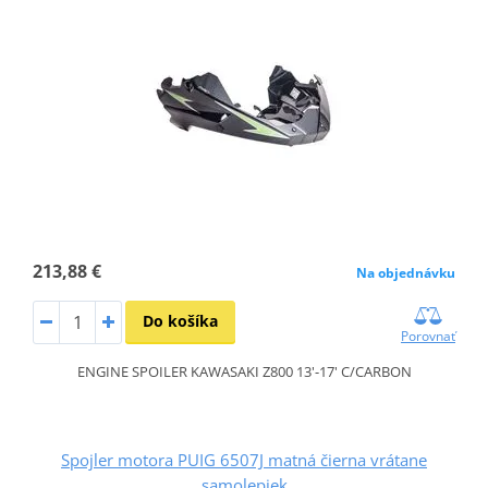
213,88 €
Na objednávku
Do košíka
Porovnať
ENGINE SPOILER KAWASAKI Z800 13'-17' C/CARBON
Spojler motora PUIG 6507J matná čierna vrátane
samolepiek