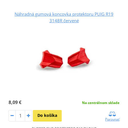
Náhradná gumová koncovka protektoru PUIG R19
3148R červené
8,09 €
Na centrálnom sklade
Do košíka
Porovnať