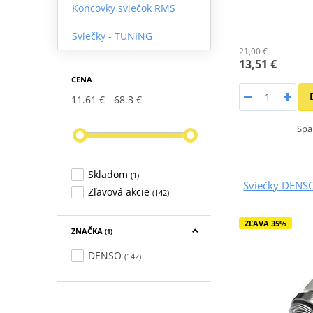
Koncovky sviečok RMS
Sviečky - TUNING
21,00 €
13,51 €
CENA
11.61 €
68.3 €
Spa
Skladom
(1)
Sviečky DENS
Zľavová akcie
(142)
ZĽAVA 35%
ZNAČKA
(1)
DENSO
(142)