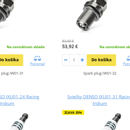
83,00 €
53,92 €
Na centrálnom sklade
Na centrálnom sk
Do košíka
Do košíka
Porovnať
Por
 plug IW01-31
Spark plug IW01-32
SO IXU01-24 Racing
Sviečky DENSO IXU01-31 Racin
Iridium
Iridium
ZĽAVA 35%