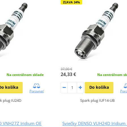
ZĽAVA 34%
37,00 €
24,33 €
Na centrálnom sklade
Na centrálnom sk
Do košíka
Do košíka
Porovnať
Por
k plug IU24D
Spark plug IUF14-UB
O VNH27Z Iridium OE
Sviečky DENSO VUH24D Iridium