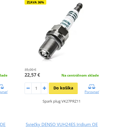
ZĽAVA 36%
35,00 €
22,57 €
lade
Na centrálnom sklade
Do košíka
ovnať
Porovnať
Spark plug VK27PRZ11
 OE
Sviečky DENSO VUH24ES Iridium OE