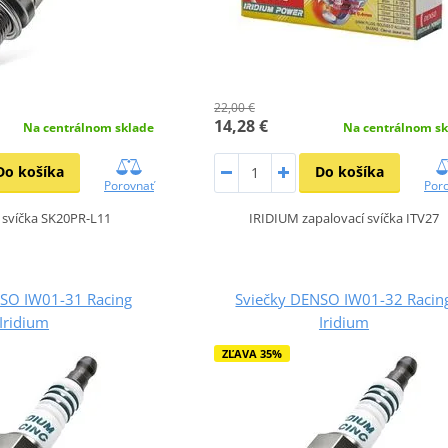
22,00 €
14,28 €
Na centrálnom sk
Na centrálnom sklade
Do košíka
Do košíka
Por
Porovnať
IRIDIUM zapalovací svíčka ITV27
 svíčka SK20PR-L11
NSO IW01-31 Racing
Sviečky DENSO IW01-32 Racin
Iridium
Iridium
ZĽAVA 35%