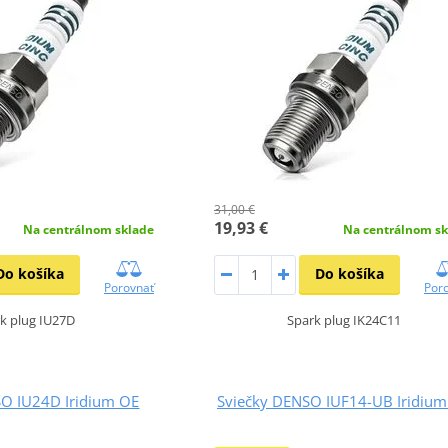
31,00 €
19,93 €
Na centrálnom sklade
Na centrálnom sk
Do košíka
Do košíka
Porovnať
Por
k plug IU27D
Spark plug IK24C11
SO IU24D Iridium OE
Sviečky DENSO IUF14-UB Iridium