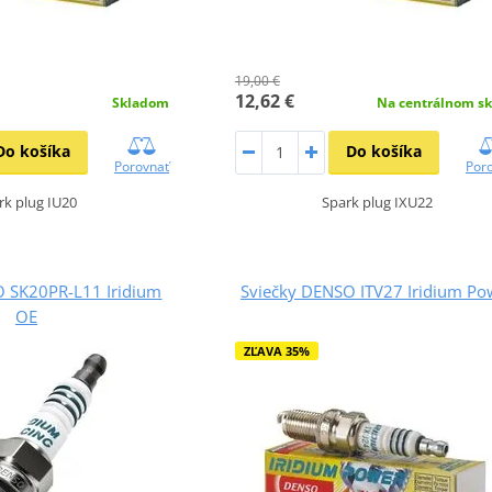
19,00 €
12,62 €
Skladom
Na centrálnom sk
Do košíka
Do košíka
Porovnať
Por
rk plug IU20
Spark plug IXU22
O SK20PR-L11 Iridium
Sviečky DENSO ITV27 Iridium Po
OE
ZĽAVA 35%