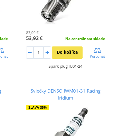
83,00 €
53,92 €
lade
Na centrálnom sklade
Do košíka
ovnať
Porovnať
Spark plug IU01-24
g
Sviečky DENSO IWM01-31 Racing
Iridium
ZĽAVA 35%