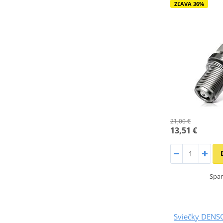
ZĽAVA 36%
21,00 €
13,51 €
Spar
Sviečky DENS