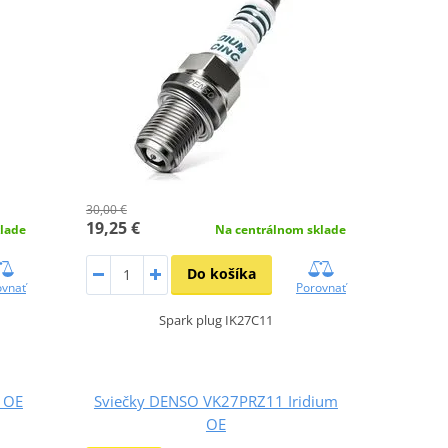
30,00 €
19,25 €
lade
Na centrálnom sklade
Do košíka
ovnať
Porovnať
Spark plug IK27C11
 OE
Sviečky DENSO VK27PRZ11 Iridium
OE