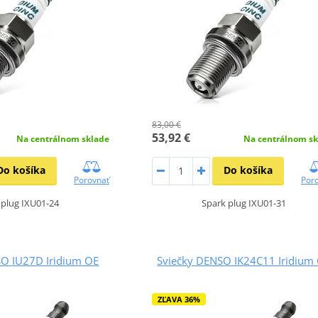
83,00 €
53,92 €
Na centrálnom sklade
Na centrálnom sk
Do košíka
Do košíka
Porovnať
Por
 plug IXU01-24
Spark plug IXU01-31
SO IU27D Iridium OE
Sviečky DENSO IK24C11 Iridium
ZĽAVA 36%