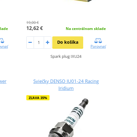
19,00 €
12,62 €
lade
Na centrálnom sklade
Do košíka
ovnať
Porovnať
Spark plug IXU24
wer
Sviečky DENSO IU01-24 Racing
Iridium
ZĽAVA 35%