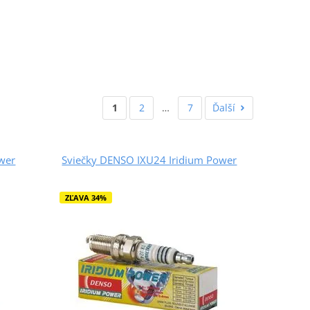
1
2
…
7
Ďalší
wer
Sviečky DENSO IXU24 Iridium Power
ZĽAVA 34%