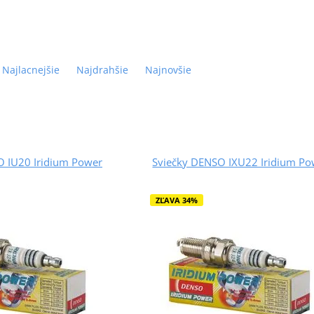
Najlacnejšie
Najdrahšie
Najnovšie
O IU20 Iridium Power
Sviečky DENSO IXU22 Iridium Po
ZĽAVA 34%