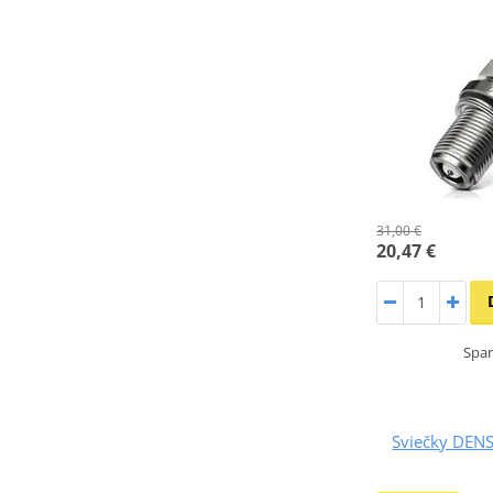
31,00 €
20,47 €
Spar
Sviečky DEN