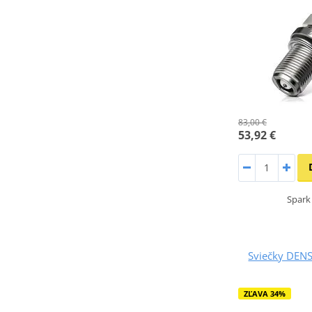
83,00 €
53,92 €
Spark
Sviečky DEN
ZĽAVA 34%