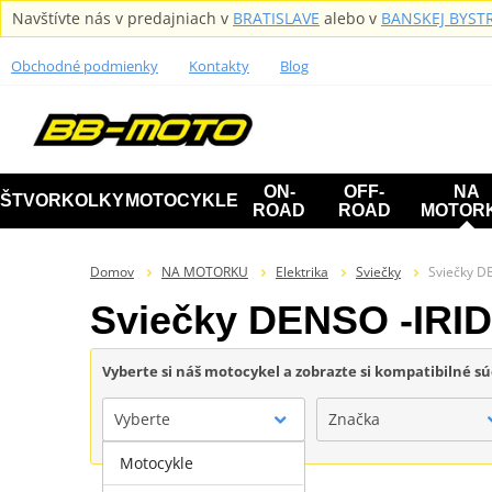
Navštívte nás v predajniach v
BRATISLAVE
alebo v
BANSKEJ BYSTR
Obchodné podmienky
Kontakty
Blog
ON-
OFF-
NA
ŠTVORKOLKY
MOTOCYKLE
ROAD
ROAD
MOTOR
Domov
NA MOTORKU
Elektrika
Sviečky
Sviečky D
Sviečky DENSO -IRI
Vyberte si náš motocykel a zobrazte si kompatibilné sú
Vyberte
Značka
Motocykle