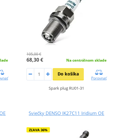
105,00 €
68,30 €
lade
Na centrálnom sklade
Do košíka
ovnať
Porovnať
Spark plug RU01-31
 OE
Sviečky DENSO IK27C11 Iridium OE
ZĽAVA 36%