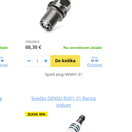
105,00 €
68,30 €
lade
Na centrálnom sklade
Do košíka
ovnať
Porovnať
Spark plug IWM01-31
g
Sviečky DENSO RU01-31 Racing
Iridium
ZĽAVA 35%