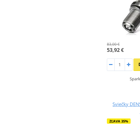
83,00 €
53,92 €
Spark
Sviečky DEN
ZĽAVA 35%