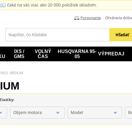
ICI
čaká na vás viac ako 20 000 položiek skladom.
Porovnanie
Otváracia doba: B
Hľadať
IXS /
VOLNÝ
HUSQVARNA 95-
VÝPREDAJ
KU
GMS
ČAS
05
ENSO -IRIDIUM
DIUM
čiastky:
Objem motora
Model
R