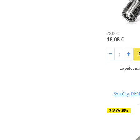
28,00 €
18,08 €
Zapalovací
Sviečky DE
ZĽAVA 35%