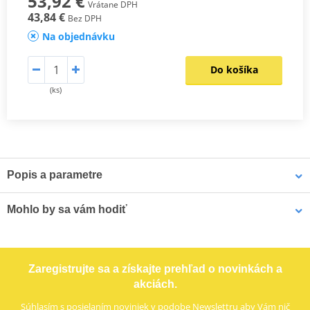
53,92 €
Vrátane DPH
43,84 €
Bez DPH
Na objednávku
Do košíka
(ks)
Popis a parametre
Motocyklové zapalovací svíčky DENSO
Mohlo by sa vám hodiť
Perfektní zapalování a optimální výkon motorů.
Japonský vývoj a technologie. Od roku 1959.
Puzdro na náhradnú sviečku MOTION STUFF modrá
Prověřeno závodními stroji na závodech jako 24 hod Le Mans,
Zaregistrujte sa a získajte prehľad o novinkách a
Formule 1
akciách.
Súhlasím s
posielaním noviniek
v podobe Newslettru aby Vám nič