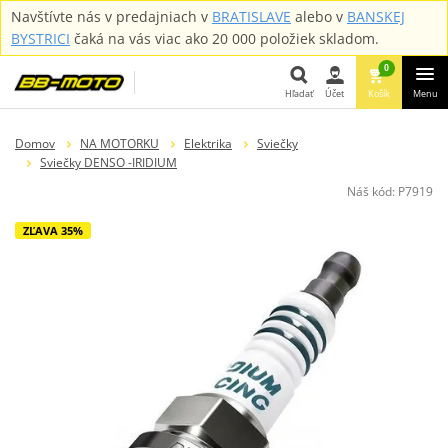
Navštívte nás v predajniach v
BRATISLAVE
alebo v
BANSKEJ
BYSTRICI
čaká na vás viac ako 20 000 položiek skladom.
0
Hľadať
Účet
Košík
Menu
Hľadať
Domov
NA MOTORKU
Elektrika
Sviečky
Sviečky DENSO -IRIDIUM
Náš kód:
P7919
ZĽAVA 35%