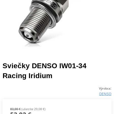
Sviečky DENSO IW01-34
Racing Iridium
:
Výrobca
DENSO
83,00 €
(ušetríte 29,08 €)