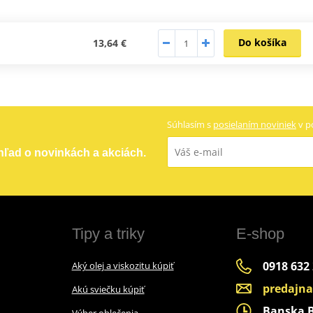
Do košíka
13,64 €
Súhlasím s
posielaním noviniek
v p
ehľad o novinkách a akciách.
Tipy a triky
E-shop
0918 632
Aký olej a viskozitu kúpiť
predajn
Akú sviečku kúpiť
Banska By
Výber oblečenia