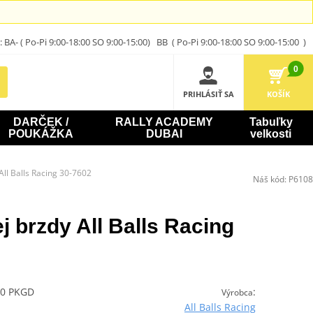
A- ( Po-Pi 9:00-18:00 SO 9:00-15:00) BB ( Po-Pi 9:00-18:00 SO 9:00-15:00 )
0
PRIHLÁSIŤ SA
KOŠÍK
DARČEK /
RALLY ACADEMY
Tabuľky
POUKÁŽKA
DUBAI
velkosti
ll Balls Racing 30-7602
Náš kód:
P6108
 brzdy All Balls Racing
20 PKGD
:
Výrobca
All Balls Racing