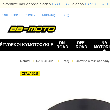
Navštívte nás v predajniach v
BRATISLAVE
alebo v
BANSKEJ BYSTR
Obchodné podmienky
Kontakty
Blog
ON-
OFF-
NA
ŠTVORKOLKY
MOTOCYKLE
ROAD
ROAD
MOTOR
Domov
NA MOTORKU
Brzdy
Opravné a tesniace sady
ZĽAVA 32%