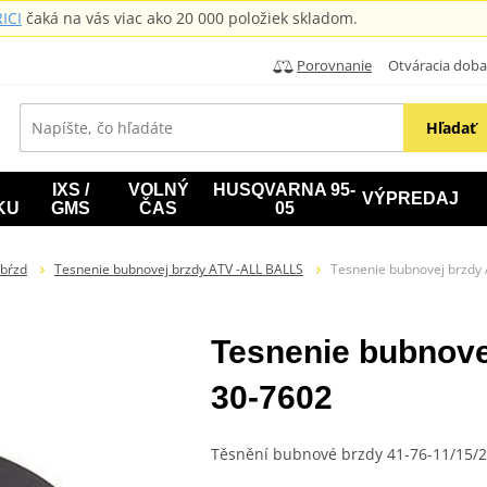
ICI
čaká na vás viac ako 20 000 položiek skladom.
Porovnanie
Otváracia doba: B
Hľadať
IXS /
VOLNÝ
HUSQVARNA 95-
VÝPREDAJ
KU
GMS
ČAS
05
 bŕzd
Tesnenie bubnovej brzdy ATV -ALL BALLS
Tesnenie bubnovej brzdy A
Tesnenie bubnovej
30-7602
Těsnění bubnové brzdy 41-76-11/15/