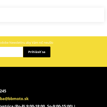
odobe Newslettru aby Vám nič neušlo
Prihlásiť sa
 245
aba@bbmoto.sk
strica (Po-Pi 9:00-18:00, So-9:00-15:00) |