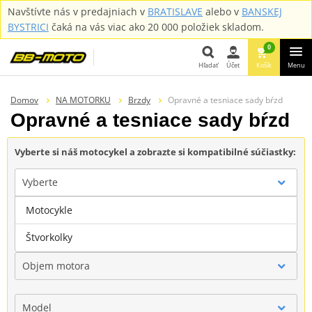
Navštívte nás v predajniach v
BRATISLAVE
alebo v
BANSKEJ
BYSTRICI
čaká na vás viac ako 20 000 položiek skladom.
0
Hľadať
Účet
Košík
Menu
Hľadať
Domov
NA MOTORKU
Brzdy
Opravné a tesniace sady bŕzd
Opravné a tesniace sady bŕzd
Vyberte si náš motocykel a zobrazte si kompatibilné súčiastky:
Vyberte
Motocykle
Značka
Štvorkolky
Objem motora
Model