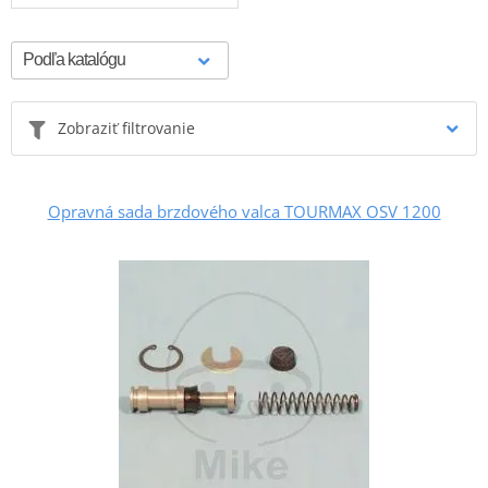
Zobraziť filtrovanie
Opravná sada brzdového valca TOURMAX OSV 1200