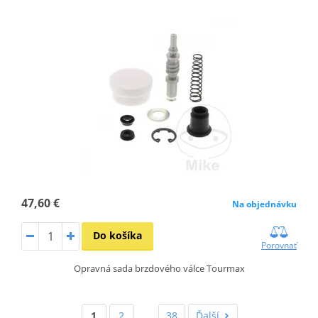
47,60 €
Na objednávku
Do košíka
Porovnať
Opravná sada brzdového válce Tourmax
1
2
…
38
Ďalší