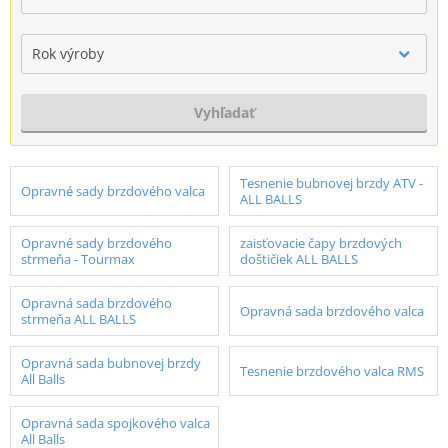
Rok výroby
Vyhľadať
Tesnenie bubnovej brzdy ATV -
Opravné sady brzdového valca
ALL BALLS
Opravné sady brzdového
zaisťovacie čapy brzdových
strmeňa - Tourmax
doštičiek ALL BALLS
Opravná sada brzdového
Opravná sada brzdového valca
strmeňa ALL BALLS
Opravná sada bubnovej brzdy
Tesnenie brzdového valca RMS
All Balls
Opravná sada spojkového valca
All Balls