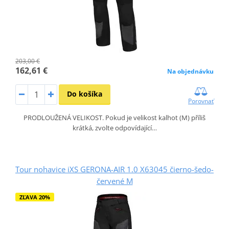
203,00 €
162,61 €
Na objednávku
Do košíka
Porovnať
PRODLOUŽENÁ VELIKOST. Pokud je velikost kalhot (M) příliš
krátká, zvolte odpovídající…
Tour nohavice iXS GERONA-AIR 1.0 X63045 čierno-šedo-
červené M
ZĽAVA 20%