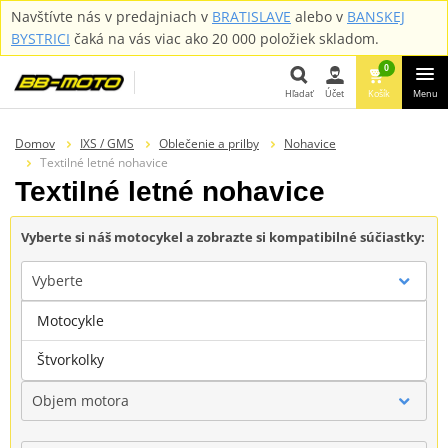
Navštívte nás v predajniach v
BRATISLAVE
alebo v
BANSKEJ
BYSTRICI
čaká na vás viac ako 20 000 položiek skladom.
0
Hľadať
Účet
Košík
Menu
Hľadať
Domov
IXS / GMS
Oblečenie a prilby
Nohavice
Textilné letné nohavice
Textilné letné nohavice
Vyberte si náš motocykel a zobrazte si kompatibilné súčiastky:
Vyberte
Motocykle
Značka
Štvorkolky
Objem motora