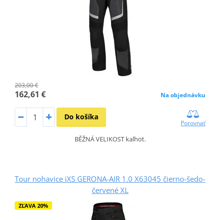
203,00 €
162,61 €
Na objednávku
Do košíka
Porovnať
BĚŽNÁ VELIKOST kalhot.
Tour nohavice iXS GERONA-AIR 1.0 X63045 čierno-šedo-
červené XL
ZĽAVA 20%