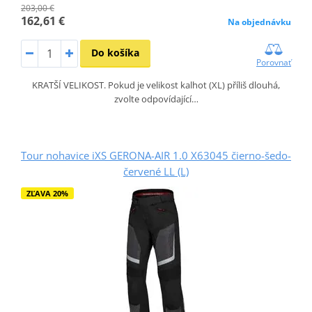
203,00 €
162,61 €
Na objednávku
Do košíka
Porovnať
KRATŠÍ VELIKOST. Pokud je velikost kalhot (XL) příliš dlouhá,
zvolte odpovídající…
Tour nohavice iXS GERONA-AIR 1.0 X63045 čierno-šedo-
červené LL (L)
ZĽAVA 20%