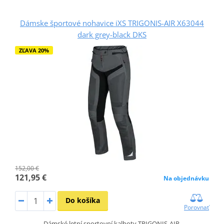
Dámske športové nohavice iXS TRIGONIS-AIR X63044
dark grey-black DKS
ZĽAVA 20%
152,00 €
121,95 €
Na objednávku
Do košíka
Porovnať
Dámské letní sportovní kalhoty TRIGONIS-AIR.