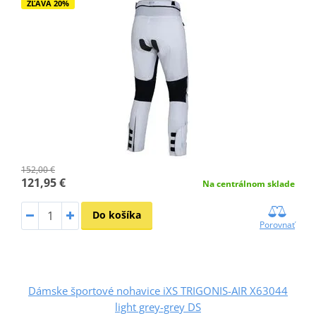
ZĽAVA 20%
152,00 €
121,95 €
Na centrálnom sklade
Do košíka
Porovnať
Dámske športové nohavice iXS TRIGONIS-AIR X63044
light grey-grey DS