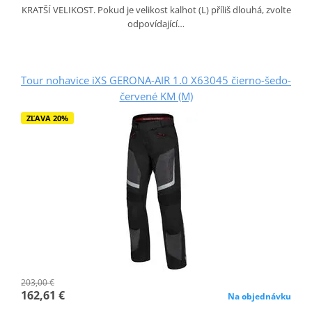
KRATŠÍ VELIKOST. Pokud je velikost kalhot (L) příliš dlouhá, zvolte
odpovídající…
Tour nohavice iXS GERONA-AIR 1.0 X63045 čierno-šedo-
červené KM (M)
ZĽAVA 20%
203,00 €
162,61 €
Na objednávku