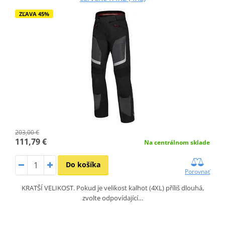
ZĽAVA 45%
203,00 €
111,79 €
Na centrálnom sklade
Do košíka
Porovnať
KRATŠÍ VELIKOST. Pokud je velikost kalhot (4XL) příliš dlouhá,
zvolte odpovídající…