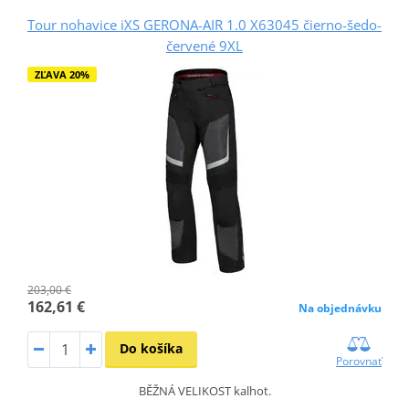
Tour nohavice iXS GERONA-AIR 1.0 X63045 čierno-šedo-
červené 9XL
ZĽAVA 20%
203,00 €
162,61 €
Na objednávku
Do košíka
Porovnať
BĚŽNÁ VELIKOST kalhot.