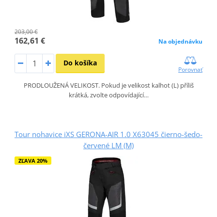
203,00 €
162,61 €
Na objednávku
Do košíka
Porovnať
PRODLOUŽENÁ VELIKOST. Pokud je velikost kalhot (L) příliš
krátká, zvolte odpovídající…
Tour nohavice iXS GERONA-AIR 1.0 X63045 čierno-šedo-
červené LM (M)
ZĽAVA 20%