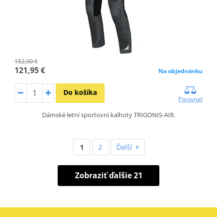
152,00 €
121,95 €
Na objednávku
Do košíka
Porovnať
Dámské letní sportovní kalhoty TRIGONIS-AIR.
1
2
Ďalší
Zobraziť ďalšie 21