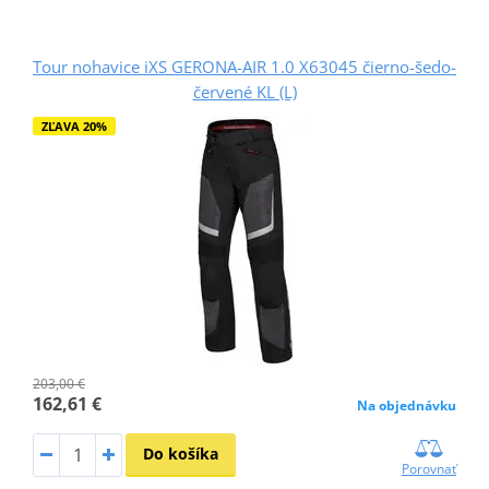
Tour nohavice iXS GERONA-AIR 1.0 X63045 čierno-šedo-
červené KL (L)
ZĽAVA 20%
203,00 €
162,61 €
Na objednávku
Do košíka
Porovnať