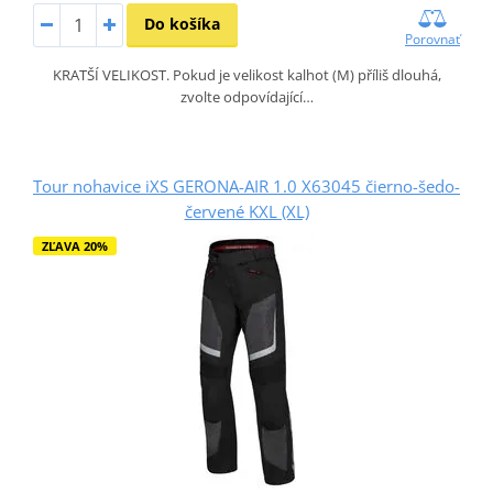
Do košíka
Porovnať
KRATŠÍ VELIKOST. Pokud je velikost kalhot (M) příliš dlouhá,
zvolte odpovídající…
Tour nohavice iXS GERONA-AIR 1.0 X63045 čierno-šedo-
červené KXL (XL)
ZĽAVA 20%