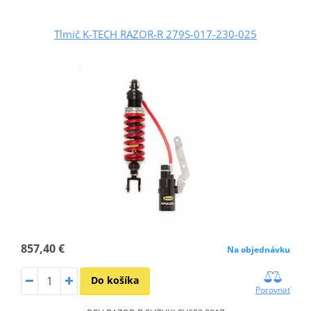
Tlmič K-TECH RAZOR-R 279S-017-230-025
857,40 €
Na objednávku
Do košíka
Porovnať