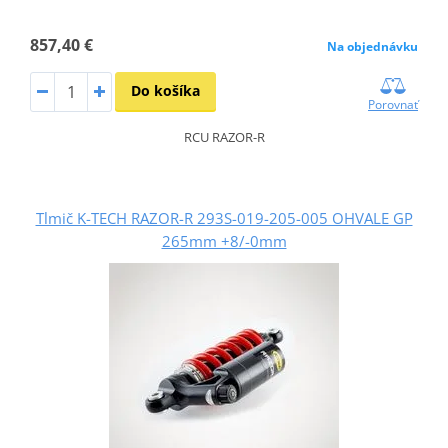
857,40 €
Na objednávku
Do košíka
Porovnať
RCU RAZOR-R
Tlmič K-TECH RAZOR-R 293S-019-205-005 OHVALE GP
265mm +8/-0mm