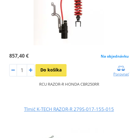
857,40 €
Na objednávku
Do košíka
Porovnať
RCU RAZOR-R HONDA CBR250RR
Tlmič K-TECH RAZOR-R 279S-017-155-015