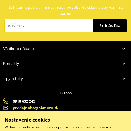
Súhlasím s
posielaním noviniek
v podobe Newslettru aby Vám nič
neušlo
Prihlásiť sa
Všetko o nákupe
Kontakty
Tipy a triky
E-shop
0918 632 245
predajnaba@bbmoto.sk
Banska Bystrica (Po-Pi 9:00-18:00, So-9:00-15:00) | Bratislava
Nastavenie cookies
(Po-Pi 9:00-18:00, So-9:00-15:00)
Webové stránky www.bbmoto.sk používajú pre zlepšenie funkcií a