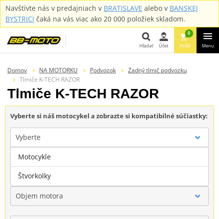
Navštívte nás v predajniach v
BRATISLAVE
alebo v
BANSKEJ
BYSTRICI
čaká na vás viac ako 20 000 položiek skladom.
0
Hľadať
Účet
Košík
Menu
Hľadať
Domov
NA MOTORKU
Podvozok
Zadný tlmič podvozku
Tlmiče K-TECH RAZOR
Tlmiče K-TECH RAZOR
Vyberte si náš motocykel a zobrazte si kompatibilné súčiastky:
Vyberte
Motocykle
Značka
Štvorkolky
Objem motora