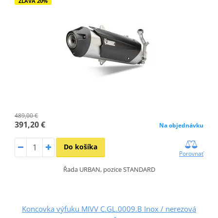
ZĽAVA 20%
489,00 €
391,20 €
Na objednávku
Do košíka
Porovnať
Řada URBAN, pozice STANDARD
Koncovka výfuku MIVV C.GL.0009.B Inox / nerezová