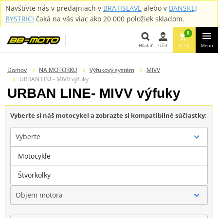
Navštívte nás v predajniach v
BRATISLAVE
alebo v
BANSKEJ
BYSTRICI
čaká na vás viac ako 20 000 položiek skladom.
0
Hľadať
Účet
Košík
Menu
Hľadať
Domov
NA MOTORKU
Výfukový systém
MIVV
URBAN LINE- MIVV výfuky
URBAN LINE- MIVV výfuky
Vyberte si náš motocykel a zobrazte si kompatibilné súčiastky:
Vyberte
Motocykle
Značka
Štvorkolky
Objem motora