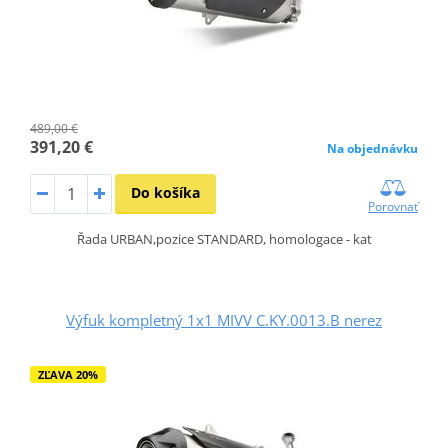
489,00 €
391,20 €
Na objednávku
Do košíka
Porovnať
Řada URBAN,pozice STANDARD, homologace - kat
Výfuk kompletný 1x1 MIVV C.KY.0013.B nerez
ZĽAVA 20%