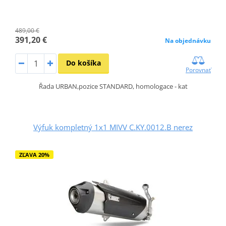
489,00 €
391,20 €
Na objednávku
Do košíka
Porovnať
Řada URBAN,pozice STANDARD, homologace - kat
Výfuk kompletný 1x1 MIVV C.KY.0012.B nerez
ZĽAVA 20%