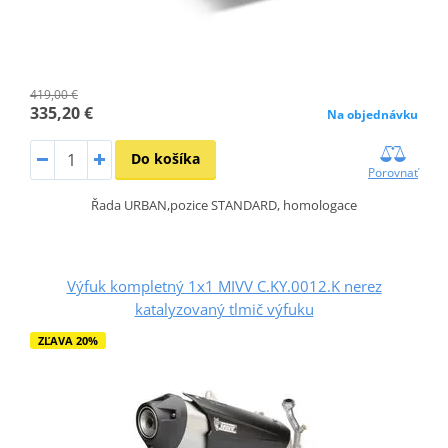
419,00 €
335,20 €
Na objednávku
Do košíka
Porovnať
Řada URBAN,pozice STANDARD, homologace
Výfuk kompletný 1x1 MIVV C.KY.0012.K nerez
katalyzovaný tlmič výfuku
ZĽAVA 20%