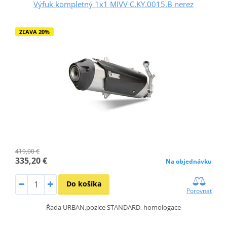
Výfuk kompletný 1x1 MIVV C.KY.0015.B nerez
ZĽAVA 20%
419,00 €
335,20 €
Na objednávku
Do košíka
Porovnať
Řada URBAN,pozice STANDARD, homologace