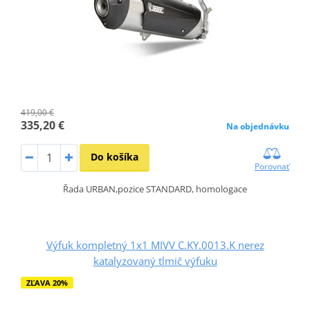
419,00 €
335,20 €
Na objednávku
Do košíka
Porovnať
Řada URBAN,pozice STANDARD, homologace
Výfuk kompletný 1x1 MIVV C.KY.0013.K nerez
katalyzovaný tlmič výfuku
ZĽAVA 20%