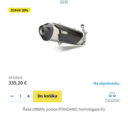
oceľ
ZĽAVA 20%
419,00 €
335,20 €
Na objednávku
Do košíka
Porovnať
Řada URBAN, pozice STANDARD, homologace EU