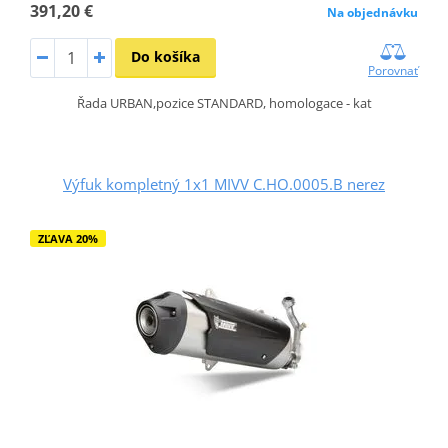
391,20 €
Na objednávku
Do košíka
Porovnať
Řada URBAN,pozice STANDARD, homologace - kat
Výfuk kompletný 1x1 MIVV C.HO.0005.B nerez
ZĽAVA 20%