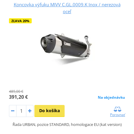
Koncovka výfuku MIVV C.GL.0009.K Inox / nerezová
oceľ
ZĽAVA 20%
489,00 €
391,20 €
Na objednávku
Do košíka
Porovnať
Řada URBAN, pozice STANDARD, homologace EU (kat version)