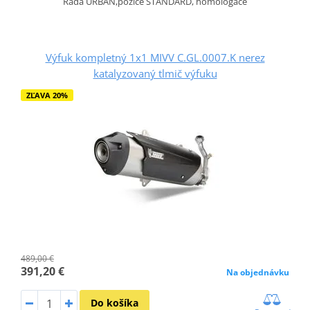
Řada URBAN,pozice STANDARD, homologace
Výfuk kompletný 1x1 MIVV C.GL.0007.K nerez
katalyzovaný tlmič výfuku
ZĽAVA 20%
489,00 €
391,20 €
Na objednávku
Do košíka