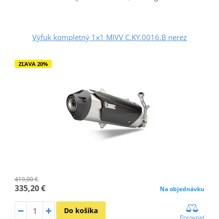
Výfuk kompletný 1x1 MIVV C.KY.0016.B nerez
ZĽAVA 20%
419,00 €
335,20 €
Na objednávku
Do košíka
Porovnať