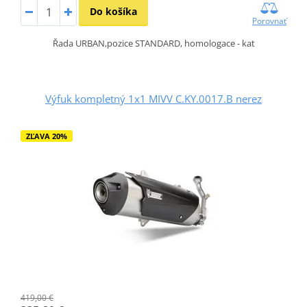
Do košíka
Porovnať
Řada URBAN,pozice STANDARD, homologace - kat
Výfuk kompletný 1x1 MIVV C.KY.0017.B nerez
ZĽAVA 20%
419,00 €