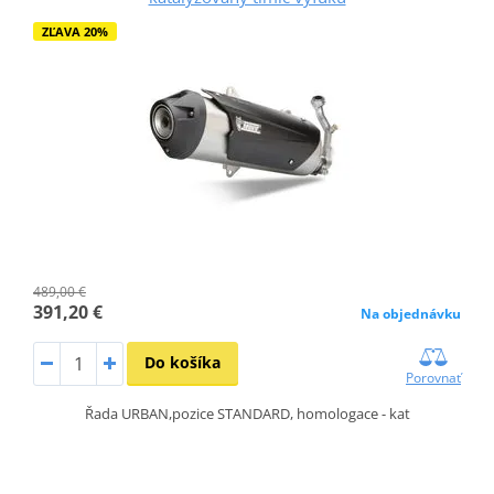
ZĽAVA 20%
489,00 €
391,20 €
Na objednávku
Do košíka
Porovnať
Řada URBAN,pozice STANDARD, homologace - kat