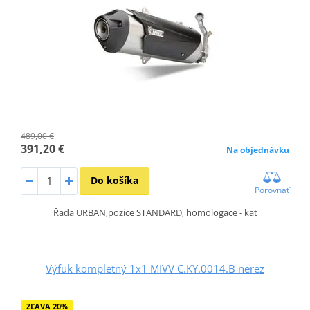
489,00 €
391,20 €
Na objednávku
Do košíka
Porovnať
Řada URBAN,pozice STANDARD, homologace - kat
Výfuk kompletný 1x1 MIVV C.KY.0014.B nerez
ZĽAVA 20%