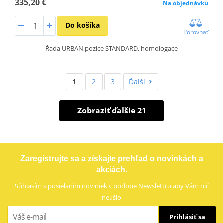
335,20 €
Na objednávku
Do košíka
Porovnať
Řada URBAN,pozice STANDARD, homologace
1
2
3
Ďalší
Zobraziť ďalšie 21
Zaregistrujte sa a získajte prehľad o novinkách a
akciách.
Súhlasím s
posielaním noviniek
v podobe Newslettru aby Vám nič
neušlo
Prihlásiť sa