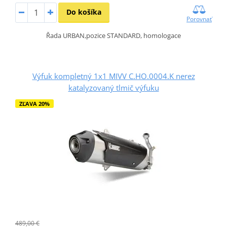
Do košíka
Porovnať
Řada URBAN,pozice STANDARD, homologace
Výfuk kompletný 1x1 MIVV C.HO.0004.K nerez
katalyzovaný tlmič výfuku
ZĽAVA 20%
489,00 €