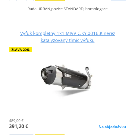
Řada URBAN,pozice STANDARD, homologace
Výfuk kompletný 1x1 MIVV C.KY.0016.K nerez
katalyzovaný tlmič výfuku
ZĽAVA 20%
489,00 €
391,20 €
Na objednávku