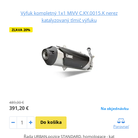
Výfuk kompletný 1x1 MIVV C.KY.0015.K nerez
katalyzovaný tlmič výfuku
ZĽAVA 20%
489,00 €
391,20 €
Na objednávku
Do košíka
Porovnať
Řada URBAN,pozice STANDARD, homologace - kat