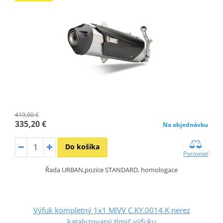
419,00 €
335,20 €
Na objednávku
Do košíka
Porovnať
Řada URBAN,pozice STANDARD, homologace
Výfuk kompletný 1x1 MIVV C.KY.0014.K nerez
katalyzovaný tlmič výfuku