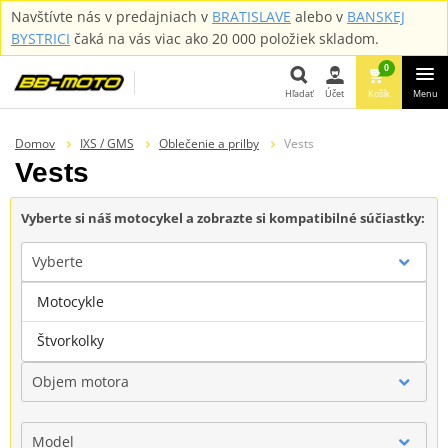
Navštívte nás v predajniach v
BRATISLAVE
alebo v
BANSKEJ
BYSTRICI
čaká na vás viac ako 20 000 položiek skladom.
0
Hľadať
Účet
Košík
Menu
Hľadať
Domov
IXS / GMS
Oblečenie a prilby
Vests
Vests
Vyberte si náš motocykel a zobrazte si kompatibilné súčiastky:
Vyberte
Motocykle
Značka
Štvorkolky
Objem motora
Model