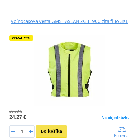
Voľnočasová vesta GMS TASLAN ZG31900 žltá fluo 3XL
ZĽAVA 19%
30,00 €
24,27 €
Na objednávku
Do košíka
Porovnať