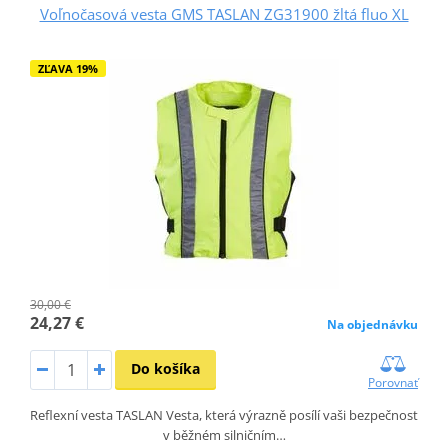
Voľnočasová vesta GMS TASLAN ZG31900 žltá fluo XL
ZĽAVA 19%
30,00 €
24,27 €
Na objednávku
Do košíka
Porovnať
Reflexní vesta TASLAN Vesta, která výrazně posílí vaši bezpečnost
v běžném silničním…