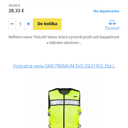
35,00 €
28,33 €
Na objednávku
Do košíka
Porovnať
Reflexní vesta TASLAN Vesta, která výrazně posílí vaši bezpečnost
v běžném silničním…
Výstražná vesta GMS PREMIUM EVO ZG31902 žltá L