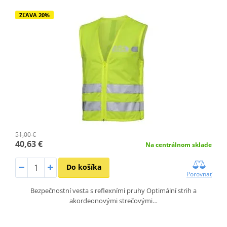
ZĽAVA 20%
51,00 €
40,63 €
Na centrálnom sklade
Do košíka
Porovnať
Bezpečnostní vesta s reflexními pruhy Optimální strih a
akordeonovými strečovými…