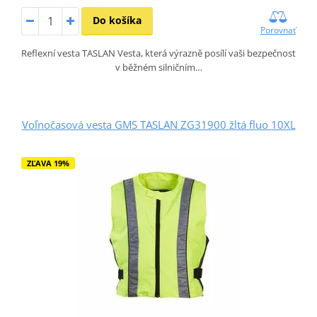
Do košíka
Porovnať
Reflexní vesta TASLAN Vesta, která výrazně posílí vaši bezpečnost
v běžném silničním…
Voľnočasová vesta GMS TASLAN ZG31900 žltá fluo 10XL
ZĽAVA 19%