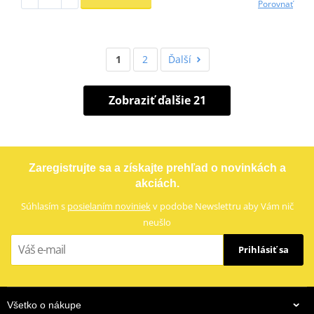
Porovnať
1
2
Ďalší
Zobraziť ďalšie 21
Zaregistrujte sa a získajte prehľad o novinkách a
akciách.
Súhlasím s
posielaním noviniek
v podobe Newslettru aby Vám nič
neušlo
Prihlásiť sa
Všetko o nákupe