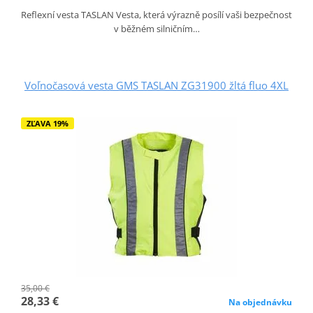
Reflexní vesta TASLAN Vesta, která výrazně posílí vaši bezpečnost
v běžném silničním…
Voľnočasová vesta GMS TASLAN ZG31900 žltá fluo 4XL
ZĽAVA 19%
35,00 €
28,33 €
Na objednávku