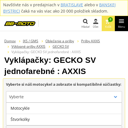
Navštívte nás v predajniach v
BRATISLAVE
alebo v
BANSKEJ
BYSTRICI
čaká na vás viac ako 20 000 položiek skladom.
0
Hľadať
Účet
Košík
Menu
Hľadať
Domov
IXS / GMS
Oblečenie a prilby
Prilby AXXIS
Výklopné prilby AXXIS
GECKO SV
Vyklápačky: GECKO SV jednofarebné : AXXIS
Vyklápačky: GECKO SV
jednofarebné : AXXIS
Vyberte si náš motocykel a zobrazte si kompatibilné súčiastky:
Vyberte
Motocykle
Značka
Štvorkolky