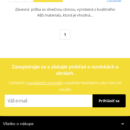
Závesná prilba so slnečnou clonou, vyrobená z kvalitného
ABS materialu, ktorá je vhodná…
1
Zaregistrujte sa a získajte prehľad o novinkách a
akciách.
Súhlasím s
posielaním noviniek
v podobe Newslettru aby Vám nič
neušlo
Prihlásiť sa
Všetko o nákupe