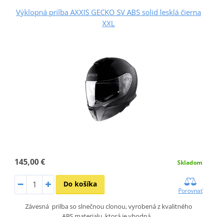
Výklopná prilba AXXIS GECKO SV ABS solid lesklá čierna
XXL
145,00 €
Skladom
Do košíka
Porovnať
Závesná prilba so slnečnou clonou, vyrobená z kvalitného
ABS materialu, ktorá je vhodná…