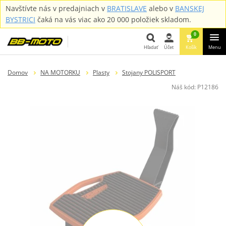
Navštívte nás v predajniach v
BRATISLAVE
alebo v
BANSKEJ
BYSTRICI
čaká na vás viac ako 20 000 položiek skladom.
0
Hľadať
Účet
Košík
Menu
Hľadať
Domov
NA MOTORKU
Plasty
Stojany POLISPORT
Náš kód:
P12186