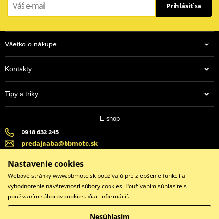
Prihlásiť sa
Vlastnosti:
Zvednutí motocyklu s minimálním usílím
Skládací konstrukce, zesílená kovovým rámem
Všetko o nákupe
122,90 €
74,72 €
Díky zabudovanému madlu se snadno přenáší
Na centrálnom sklade
Na centrálnom sklade
Protiskluzová úprava vrchní části
Kontakty
Odkládací přihrádky na nářadí
Tipy a triky
Nosnost: 200 kg
E-shop
0918 632 245
predajnaba@bbmoto.sk
Banska Bystrica (Po-Pi 9:00-18:00, So-9:00-15:00) | Bratislava
Nastavenie cookies
(Po-Pi 9:00-18:00, So-9:00-15:00)
Webové stránky www.bbmoto.sk používajú pre zlepšenie funkcií a
vyhodnotenie návštevnosti súbory cookies. Používaním súhlasíte s
používaním súborov cookies.
Viac informácií
.
Facebook
Instagram
Nesúhlasím