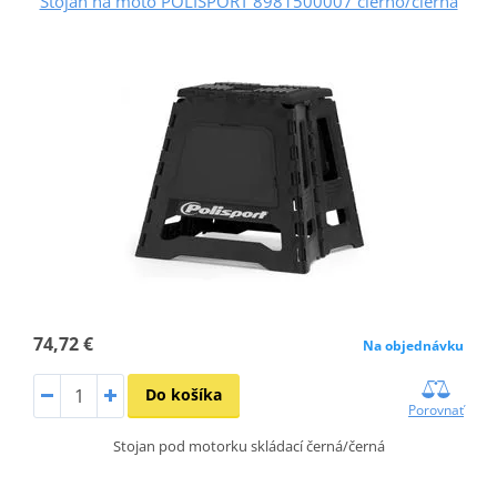
Stojan na moto POLISPORT 8981500007 čierno/čierna
74,72 €
Na objednávku
Do košíka
Porovnať
Stojan pod motorku skládací černá/černá