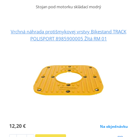
Stojan pod motorku skládací modrý
Vrchná náhrada protišmykovej vrstvy Bikestand TRACK
POLISPORT 8985900005 Žltá RM 01
12,20 €
Na objednávku