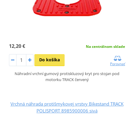
12,20 €
Na centrálnom sklade
Do košíka
Porovnať
Náhradní vrchní gumový protiskluzový kryt pro stojan pod
motorku TRACK červený
Vrchná náhrada protišmykovej vrstvy Bikestand TRACK
POLISPORT 8985900006 sivá