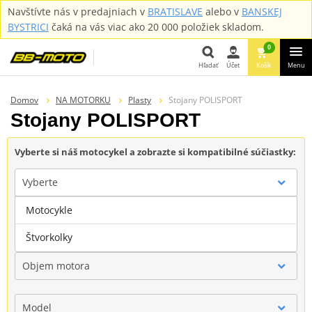
Navštívte nás v predajniach v
BRATISLAVE
alebo v
BANSKEJ
BYSTRICI
čaká na vás viac ako 20 000 položiek skladom.
0
Hľadať
Účet
Košík
Menu
Hľadať
Domov
NA MOTORKU
Plasty
Stojany POLISPORT
Stojany POLISPORT
Vyberte si náš motocykel a zobrazte si kompatibilné súčiastky:
Vyberte
Motocykle
Značka
Štvorkolky
Objem motora
Model