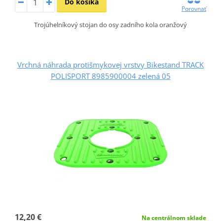
Do košíka
Porovnať
Trojúhelníkový stojan do osy zadního kola oranžový
Vrchná náhrada protišmykovej vrstvy Bikestand TRACK
POLISPORT 8985900004 zelená 05
12,20 €
Na centrálnom sklade