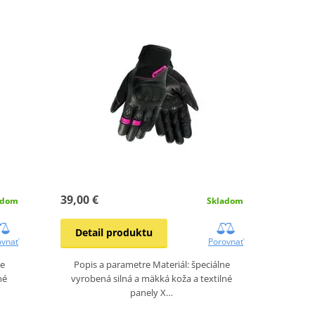
39,00 €
adom
Skladom
Detail produktu
ovnať
Porovnať
ne
Popis a parametre Materiál: špeciálne
né
vyrobená silná a mäkká koža a textilné
panely X…