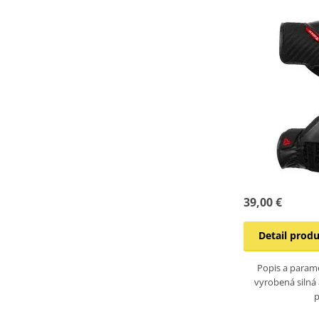
39,00 €
Detail prod
Popis a parame
vyrobená silná 