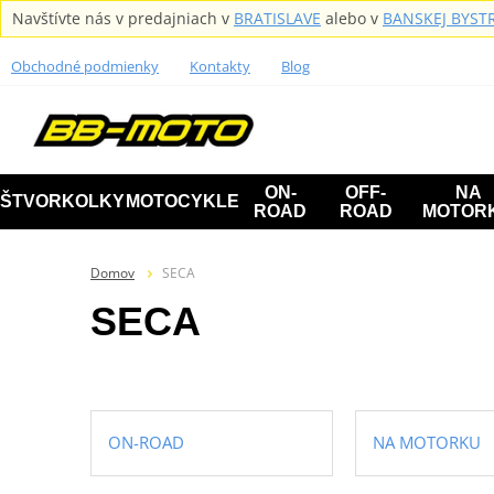
Navštívte nás v predajniach v
BRATISLAVE
alebo v
BANSKEJ BYSTR
Obchodné podmienky
Kontakty
Blog
ON-
OFF-
NA
ŠTVORKOLKY
MOTOCYKLE
ROAD
ROAD
MOTOR
Domov
SECA
SECA
ON-ROAD
NA MOTORKU