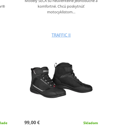
Modely SECA sú neuveriteľne jednoduché a
ar®
komfortné. Chcú poskytnúť
motocyklistom…
TRAFFIC II
99,00 €
lade
Skladom