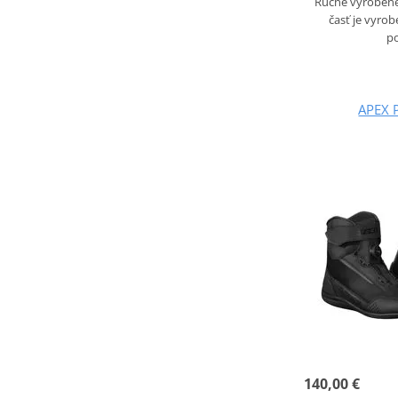
Ručne vyrobené
časť je vyro
p
APEX 
140,00 €