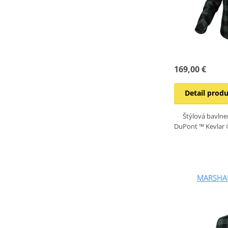
169,00 €
Detail prod
Štýlová bavlne
DuPont ™ Kevlar 
MARSHAL