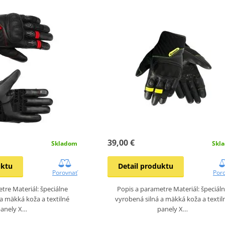
39,00 €
Skladom
Skl
uktu
Detail produktu
Porovnať
Por
tre Materiál: špeciálne
Popis a parametre Materiál: špeciál
a mäkká koža a textilné
vyrobená silná a mäkká koža a textil
panely X…
panely X…