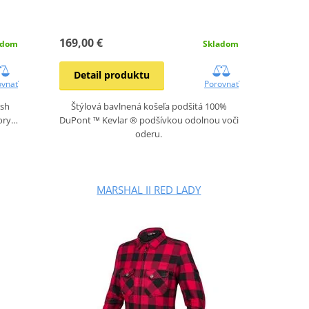
169,00 €
Skladom
adom
Detail produktu
Porovnať
ovnať
Štýlová bavlnená košeľa podšitá 100%
Esh
DuPont ™ Kevlar ® podšívkou odolnou voči
tory…
oderu.
MARSHAL II RED LADY