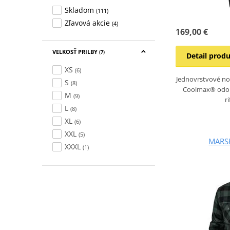
Skladom
(111)
Zľavová akcie
(4)
169,00 €
VELKOSŤ PRILBY
(7)
Detail prod
XS
(6)
Jednovrstvové n
S
(8)
Coolmax® odol
M
(9)
r
L
(8)
XL
(6)
XXL
(5)
MARS
XXXL
(1)