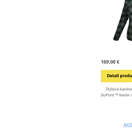
169,00 €
Detail prod
Štýlová bavlne
DuPont ™ Kevlar 
AXI