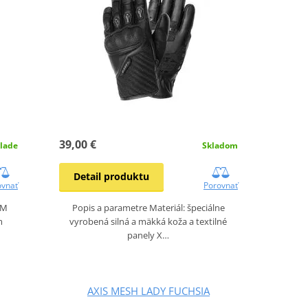
39,00 €
lade
Skladom
Detail produktu
ovnať
Porovnať
TM
Popis a parametre Materiál: špeciálne
m
vyrobená silná a mäkká koža a textilné
panely X…
AXIS MESH LADY FUCHSIA