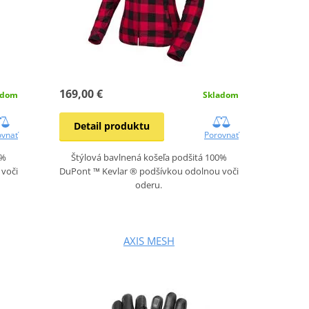
169,00 €
adom
Skladom
Detail produktu
ovnať
Porovnať
0%
Štýlová bavlnená košeľa podšitá 100%
voči
DuPont ™ Kevlar ® podšívkou odolnou voči
oderu.
AXIS MESH