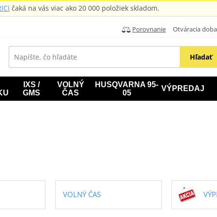
ICI
čaká na vás viac ako 20 000 položiek skladom.
Porovnanie
Otváracia doba: B
Hľadať
IXS /
VOLNÝ
HUSQVARNA 95-
VÝPREDAJ
KU
GMS
ČAS
05
VOLNÝ ČAS
VÝP