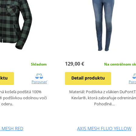
129,00 €
Skladom
Na centrálnom sk
uktu
Detail produktu
Porovnať
Por
ná košeľa podšitá 100%
Materiál: Podšívka z vlákien DuPont
® podšívkou odolnou voči
Kevlar®, ktorá zabraňuje odreniná
oderu.
Pohodlné…
S MESH RED
AXIS MESH FLUO YELLOW