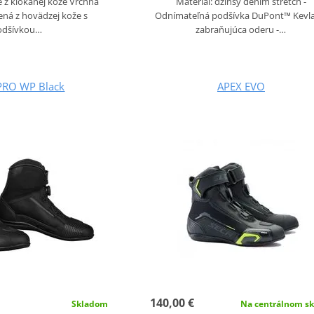
 z klokanej kože Vrchná
Materiál: džínsy denim stretch -
bená z hovädzej kože s
Odnímateľná podšívka DuPont™ Kevl
odšívkou…
zabraňujúca oderu -…
PRO WP Black
APEX EVO
140,00 €
Skladom
Na centrálnom sk