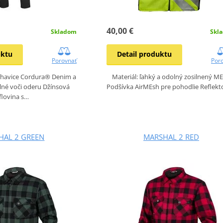
40,00 €
Skladom
Skl
uktu
Detail produktu
Porovnať
Por
ohavice Cordura® Denim a
Materiál: ľahký a odolný zosilnený M
né voči oderu Džínsová
Podšívka AirMEsh pre pohodlie Reflek
iflovina s…
HAL 2 GREEN
MARSHAL 2 RED