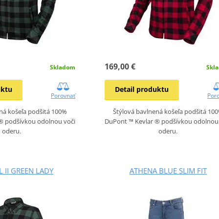
169,00 €
Skladom
Skl
uktu
Detail produktu
Porovnať
Por
ná košeľa podšitá 100%
Štýlová bavlnená košeľa podšitá 10
® podšívkou odolnou voči
DuPont ™ Kevlar ® podšívkou odolnou 
oderu.
oderu.
 II GREEN LADY
ATHENA BLUE SLIM FIT