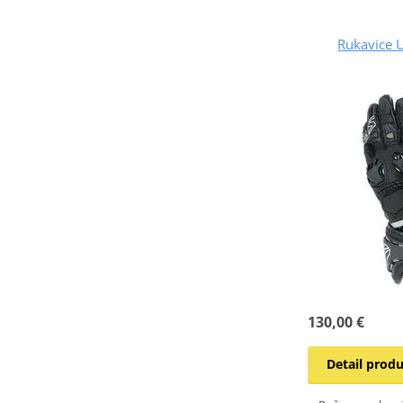
Rukavice 
130,00 €
Detail prod