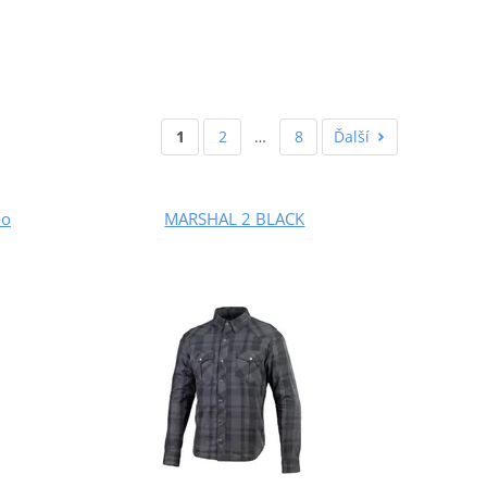
1
2
…
8
Ďalší
uo
MARSHAL 2 BLACK