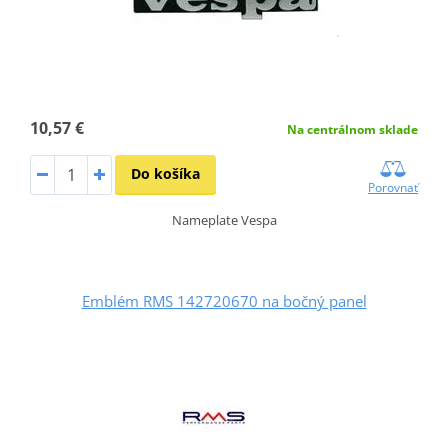
10,57 €
Na centrálnom sklade
Do košíka
Porovnať
Nameplate Vespa
Emblém RMS 142720670 na bočný panel