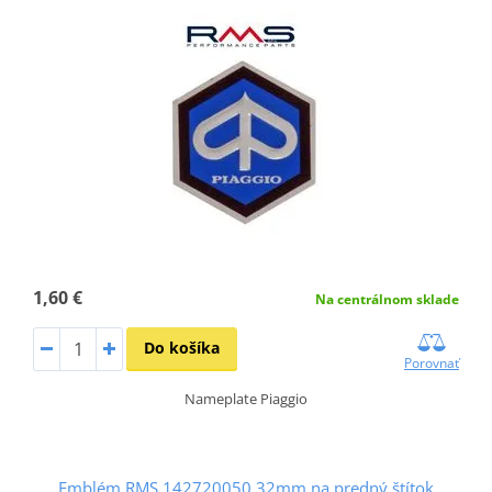
1,60 €
Na centrálnom sklade
Do košíka
Porovnať
Nameplate Piaggio
Emblém RMS 142720050 32mm na predný štítok