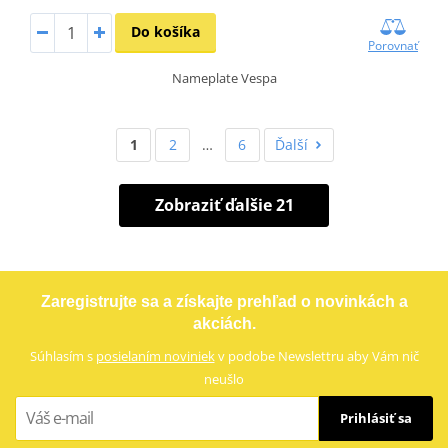
Do košíka
Porovnať
Nameplate Vespa
1
2
…
6
Ďalší
Zobraziť ďalšie 21
Zaregistrujte sa a získajte prehľad o novinkách a
akciách.
Súhlasím s
posielaním noviniek
v podobe Newslettru aby Vám nič
neušlo
Prihlásiť sa