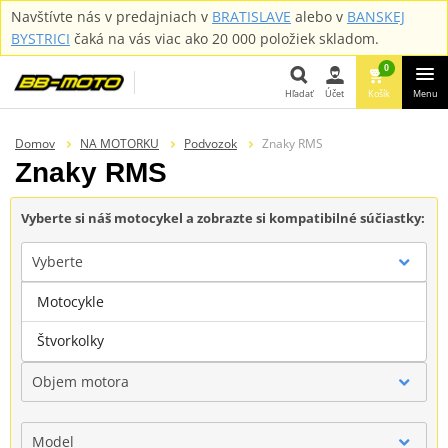
Navštívte nás v predajniach v
BRATISLAVE
alebo v
BANSKEJ
BYSTRICI
čaká na vás viac ako 20 000 položiek skladom.
0
Hľadať
Účet
Košík
Menu
Hľadať
Domov
NA MOTORKU
Podvozok
Znaky RMS
Znaky RMS
Vyberte si náš motocykel a zobrazte si kompatibilné súčiastky:
Vyberte
Motocykle
Značka
Štvorkolky
Objem motora
Model