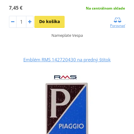
7,45 €
Na centrálnom sklade
Do košíka
Porovnať
Nameplate Vespa
Emblém RMS 142720430 na predný štítok