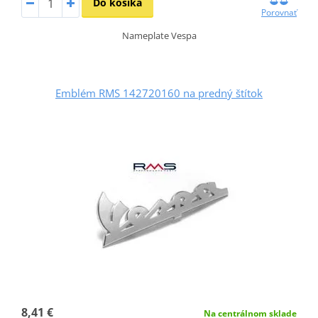
Do košíka
Porovnať
Nameplate Vespa
Emblém RMS 142720160 na predný štítok
8,41 €
Na centrálnom sklade