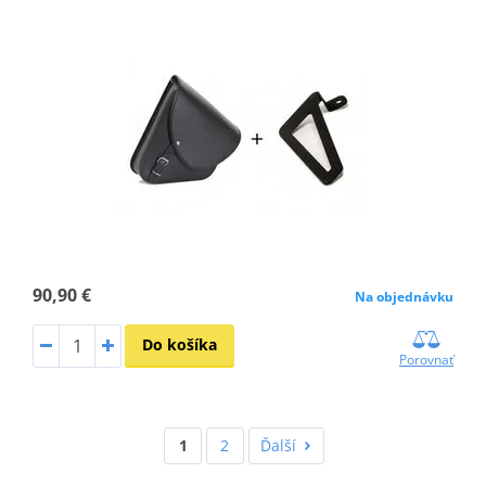
90,90 €
Na objednávku
Do košíka
Porovnať
1
2
Ďalší