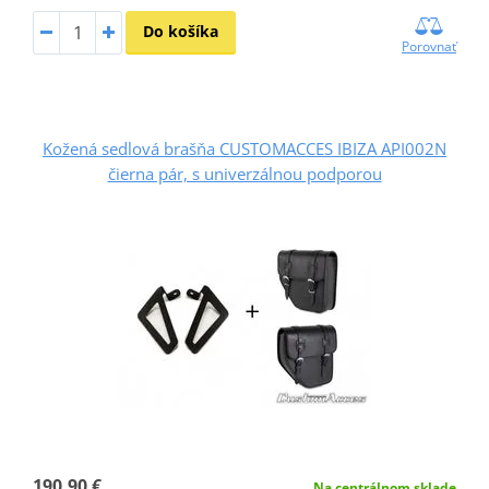
Do košíka
Porovnať
Kožená sedlová brašňa CUSTOMACCES IBIZA API002N
čierna pár, s univerzálnou podporou
190,90 €
Na centrálnom sklade