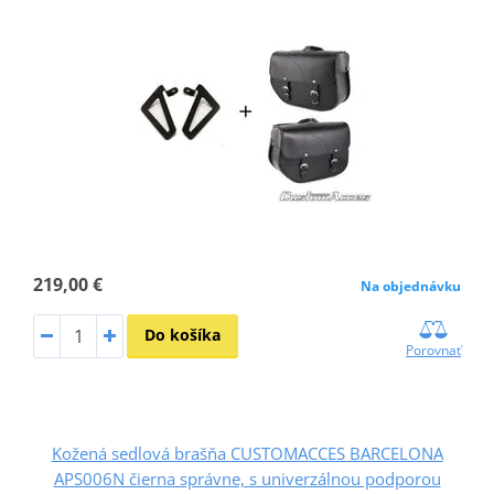
219,00 €
Na objednávku
Do košíka
Porovnať
Kožená sedlová brašňa CUSTOMACCES BARCELONA
APS006N čierna správne, s univerzálnou podporou