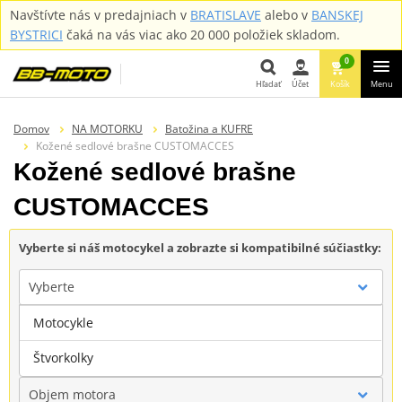
Navštívte nás v predajniach v
BRATISLAVE
alebo v
BANSKEJ
BYSTRICI
čaká na vás viac ako 20 000 položiek skladom.
0
Hľadať
Účet
Košík
Menu
Hľadať
Domov
NA MOTORKU
Batožina a KUFRE
Kožené sedlové brašne CUSTOMACCES
Kožené sedlové brašne
CUSTOMACCES
Vyberte si náš motocykel a zobrazte si kompatibilné súčiastky:
Vyberte
Motocykle
Značka
Štvorkolky
Objem motora