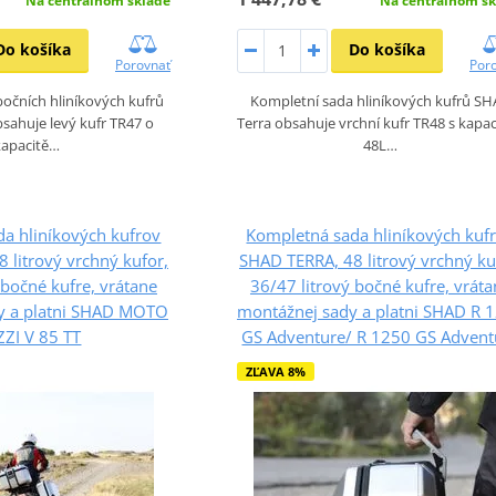
Na centrálnom sklade
Na centrálnom sk
Do košíka
Do košíka
Porovnať
Por
očních hliníkových kufrů
Kompletní sada hliníkových kufrů S
ahuje levý kufr TR47 o
Terra obsahuje vrchní kufr TR48 s kapa
kapacitě…
48L…
a hliníkových kufrov
Kompletná sada hliníkových kuf
 litrový vrchný kufor,
SHAD TERRA, 48 litrový vrchný ku
 bočné kufre, vrátane
36/47 litrový bočné kufre, vrát
y a platni SHAD MOTO
montážnej sady a platni SHAD R 
ZI V 85 TT
GS Adventure/ R 1250 GS Advent
ZĽAVA 8%