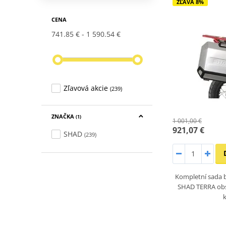
ZĽAVA 8%
CENA
741.85 €
1 590.54 €
Zľavová akcie
(239)
ZNAČKA
(1)
1 001,00 €
921,07 €
SHAD
(239)
Kompletní sada b
SHAD TERRA obs