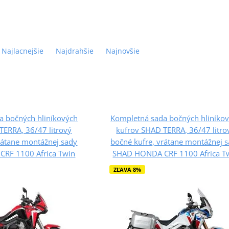
Najlacnejšie
Najdrahšie
Najnovšie
a bočných hliníkových
Kompletná sada bočných hliníko
TERRA, 36/47 litrový
kufrov SHAD TERRA, 36/47 litro
rátane montážnej sady
bočné kufre, vrátane montážnej 
RF 1100 Africa Twin
SHAD HONDA CRF 1100 Africa T
ZĽAVA 8%