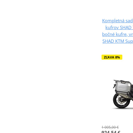
Kompletná sad
kufrov SHAD 
bočné kufre, v
SHAD KTM Supe
ZĽAVA 8%
1 005,00 €
924,54 €