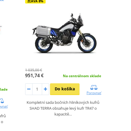
ZĽAVA 8%
1 035,00 €
951,74 €
Na centrálnom sklade
Do košíka
lade
Porovnať
Kompletní sada bočních hliníkových kufrů
ovnať
SHAD TERRA obsahuje levý kufr TR47 o
kapacitě…
ufrů
 o