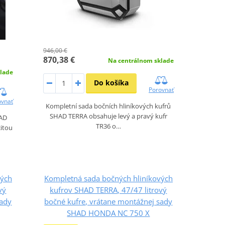
946,00 €
870,38 €
Na centrálnom sklade
lade
Do košíka
Porovnať
ovnať
Kompletní sada bočních hliníkových kufrů
SHAD TERRA obsahuje levý a pravý kufr
HAD
TR36 o…
citou
vých
Kompletná sada bočných hliníkových
vý
kufrov SHAD TERRA, 47/47 litrový
sady
bočné kufre, vrátane montážnej sady
SHAD HONDA NC 750 X