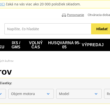
ICI
čaká na vás viac ako 20 000 položiek skladom.
Porovnanie
Otváracia doba: B
Hľadať
IXS /
VOLNÝ
HUSQVARNA 95-
VÝPREDAJ
KU
GMS
ČAS
05
ých kufrov
rov
čiastky:
Objem motora
Model
R