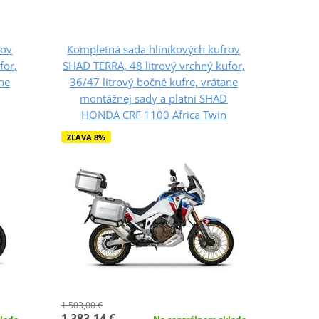
rov
Kompletná sada hliníkových kufrov
for,
SHAD TERRA, 48 litrový vrchný kufor,
ane
36/47 litrový bočné kufre, vrátane
montážnej sady a platni SHAD
HONDA CRF 1100 Africa Twin
ZĽAVA 8%
1 503,00 €
1 383,14 €