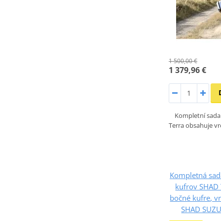
1 500,00 €
1 379,96 €
Kompletní sada
Terra obsahuje vr
Kompletná sad
kufrov SHAD 
bočné kufre, v
SHAD SUZUK