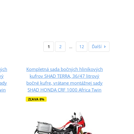
1
2
…
12
Ďalší
vých
Kompletná sada bočných hliníkových
vý
kufrov SHAD TERRA, 36/47 litrový
sady
bočné kufre, vrátane montážnej sady
win
SHAD HONDA CRF 1000 Africa Twin
ZĽAVA 8%