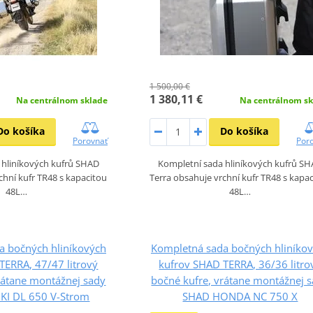
1 500,00 €
1 380,11 €
Na centrálnom sklade
Na centrálnom sk
Do košíka
Do košíka
Porovnať
Por
 hliníkových kufrů SHAD
Kompletní sada hliníkových kufrů S
chní kufr TR48 s kapacitou
Terra obsahuje vrchní kufr TR48 s kapa
48L…
48L…
a bočných hliníkových
Kompletná sada bočných hliníko
TERRA, 47/47 litrový
kufrov SHAD TERRA, 36/36 litro
rátane montážnej sady
bočné kufre, vrátane montážnej 
I DL 650 V-Strom
SHAD HONDA NC 750 X