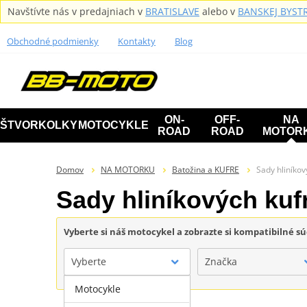
Navštívte nás v predajniach v
BRATISLAVE
alebo v
BANSKEJ BYSTR
Obchodné podmienky
Kontakty
Blog
ON-
OFF-
NA
ŠTVORKOLKY
MOTOCYKLE
ROAD
ROAD
MOTOR
Domov
NA MOTORKU
Batožina a KUFRE
Sady hliníkov
Sady hliníkových kuf
Vyberte si náš motocykel a zobrazte si kompatibilné sú
Vyberte
Značka
Motocykle