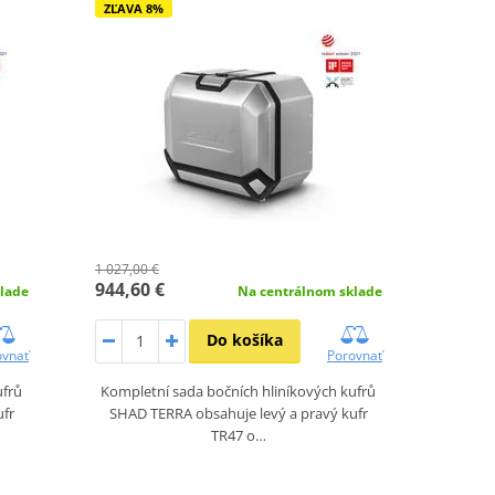
ZĽAVA 8%
1 027,00 €
944,60 €
lade
Na centrálnom sklade
Do košíka
ovnať
Porovnať
ufrů
Kompletní sada bočních hliníkových kufrů
ufr
SHAD TERRA obsahuje levý a pravý kufr
TR47 o…