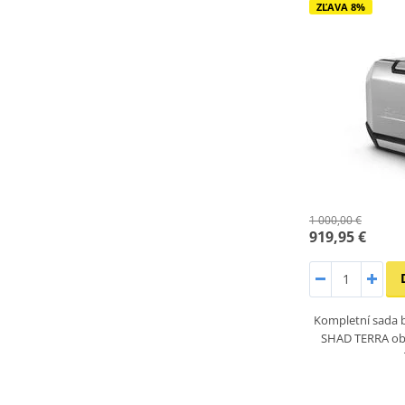
ZĽAVA 8%
1 000,00 €
919,95 €
Kompletní sada b
SHAD TERRA obs