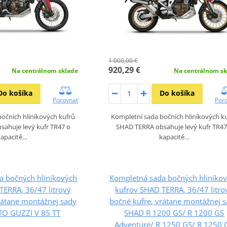
1 000,00 €
920,29 €
Na centrálnom sklade
Na centrálnom sk
Do košíka
Do košíka
Porovnať
Por
očních hliníkových kufrů
Kompletní sada bočních hliníkových k
ahuje levý kufr TR47 o
SHAD TERRA obsahuje levý kufr TR47
kapacitě…
kapacitě…
a bočných hliníkových
Kompletná sada bočných hliníko
TERRA, 36/47 litrový
kufrov SHAD TERRA, 36/47 litro
rátane montážnej sady
bočné kufre, vrátane montážnej 
O GUZZI V 85 TT
SHAD R 1200 GS/ R 1200 GS
Adventure/ R 1250 GS/ R 1250 