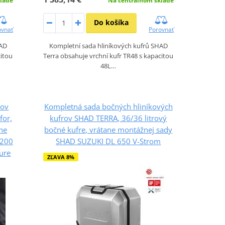
lade
Na centrálnom sklade
Do košíka
ovnať
Porovnať
HAD
Kompletní sada hliníkových kufrů SHAD
citou
Terra obsahuje vrchní kufr TR48 s kapacitou
48L…
rov
Kompletná sada bočných hliníkových
for,
kufrov SHAD TERRA, 36/36 litrový
ane
bočné kufre, vrátane montážnej sady
1200
SHAD SUZUKI DL 650 V-Strom
ure
ZĽAVA 8%