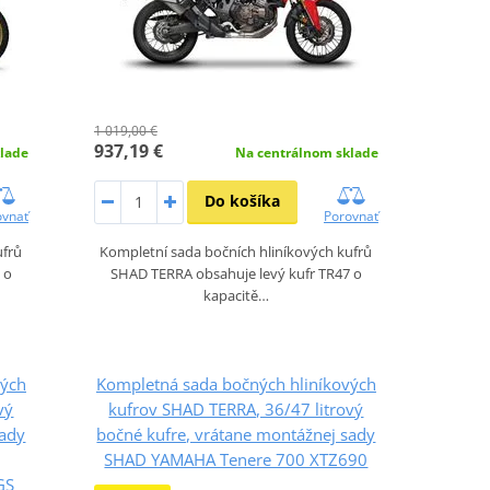
1 019,00 €
937,19 €
lade
Na centrálnom sklade
Do košíka
ovnať
Porovnať
ufrů
Kompletní sada bočních hliníkových kufrů
 o
SHAD TERRA obsahuje levý kufr TR47 o
kapacitě…
vých
Kompletná sada bočných hliníkových
vý
kufrov SHAD TERRA, 36/47 litrový
sady
bočné kufre, vrátane montážnej sady
SHAD YAMAHA Tenere 700 XTZ690
GS