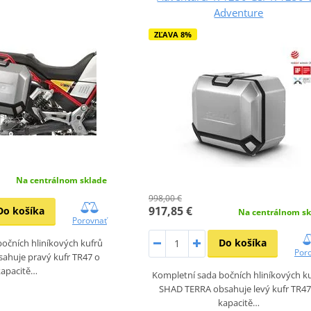
Adventure
ZĽAVA 8%
Na centrálnom sklade
998,00 €
917,85 €
Do košíka
Na centrálnom sk
Porovnať
Do košíka
očních hliníkových kufrů
Por
ahuje pravý kufr TR47 o
kapacitě…
Kompletní sada bočních hliníkových k
SHAD TERRA obsahuje levý kufr TR47
kapacitě…