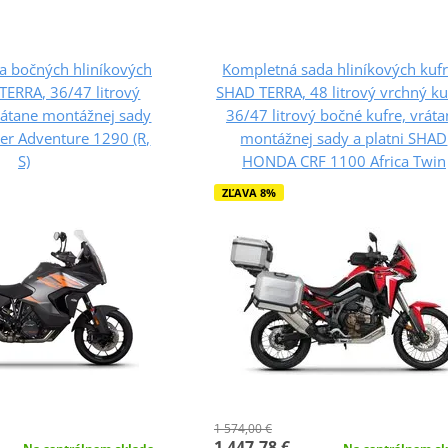
a bočných hliníkových
Kompletná sada hliníkových kuf
TERRA, 36/47 litrový
SHAD TERRA, 48 litrový vrchný ku
rátane montážnej sady
36/47 litrový bočné kufre, vrát
r Adventure 1290 (R,
montážnej sady a platni SHAD
S)
HONDA CRF 1100 Africa Twin
ZĽAVA 8%
1 574,00 €
1 447,78 €