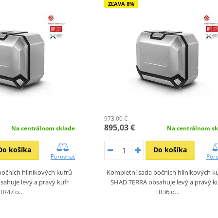
ZĽAVA 8%
973,00 €
895,03 €
Na centrálnom sklade
Na centrálnom sk
Do košíka
Do košíka
Porovnať
Por
očních hliníkových kufrů
Kompletní sada bočních hliníkových k
ahuje levý a pravý kufr
SHAD TERRA obsahuje levý a pravý k
TR47 o…
TR36 o…