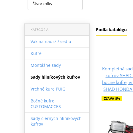
Štvorkolky
Podľa katalógu
KATEGÓRIA
Vak na nadrž / sedlo
Kufre
Montážne sady
Kompletná sad
kufrov SHAD 
Sady hliníkových kufrov
bočné kufre, v
SHAD HONDA C
Vrchné kure PUIG
ZĽAVA 8%
Bočné kufre
CUSTOMACCES
Sady čiernych hliníkových
kufrov