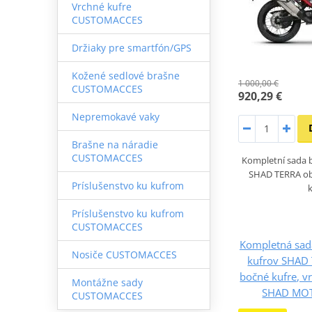
Vrchné kufre
CUSTOMACCES
Držiaky pre smartfón/GPS
Kožené sedlové brašne
1 000,00 €
CUSTOMACCES
920,29 €
Nepremokavé vaky
Brašne na náradie
CUSTOMACCES
Kompletní sada b
SHAD TERRA obs
Príslušenstvo ku kufrom
Príslušenstvo ku kufrom
CUSTOMACCES
Kompletná sad
Nosiče CUSTOMACCES
kufrov SHAD 
bočné kufre, v
Montážne sady
SHAD MOT
CUSTOMACCES