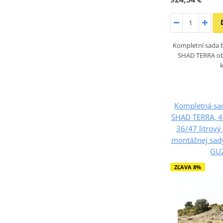
Kompletní sada b
SHAD TERRA obs
Kompletná sad
SHAD TERRA, 48
36/47 litrový
montážnej sad
GUZ
ZĽAVA 8%