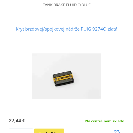
TANK BRAKE FLUID C/BLUE
Kryt brzdovej/spojkovej nádrže PUIG 9274O zlatá
27,44 €
Na centrálnom sklade