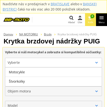
Navštívte nás v predajniach v
BRATISLAVE
alebo v
BANSKEJ
BYSTRICI
čaká na vás viac ako 20 000 položiek skladom.
0
Hľadať
Účet
Košík
Menu
Hľadať
Domov
NA MOTORKU
Brzdy
Krytka brzdovej nádržky PUIG
Krytka brzdovej nádržky PUIG
Vyberte si náš motocykel a zobrazte si kompatibilné súčiastky:
Vyberte
Motocykle
Značka
Štvorkolky
Objem motora
Model