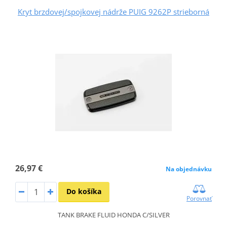
Kryt brzdovej/spojkovej nádrže PUIG 9262P strieborná
26,97 €
Na objednávku
Do košíka
Porovnať
TANK BRAKE FLUID HONDA C/SILVER