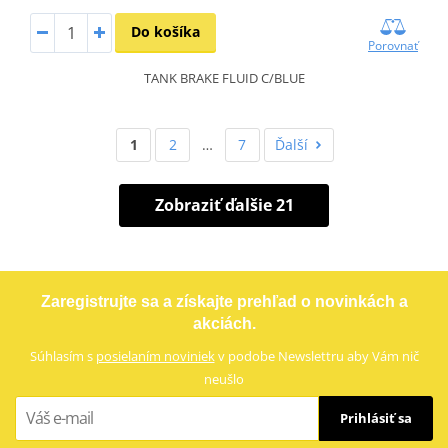
Do košíka
Porovnať
TANK BRAKE FLUID C/BLUE
1
2
…
7
Ďalší
Zobraziť ďalšie 21
Zaregistrujte sa a získajte prehľad o novinkách a
akciách.
Súhlasím s
posielaním noviniek
v podobe Newslettru aby Vám nič
neušlo
Prihlásiť sa