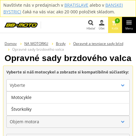
Navštívte nás v predajniach v
BRATISLAVE
alebo v
BANSKEJ
BYSTRICI
čaká na vás viac ako 20 000 položiek skladom.
0
Hľadať
Účet
Košík
Menu
Hľadať
Domov
NA MOTORKU
Brzdy
Opravné a tesniace sady bŕzd
Opravné sady brzdového valca
Opravné sady brzdového valca
Vyberte si náš motocykel a zobrazte si kompatibilné súčiastky:
Vyberte
Motocykle
Značka
Štvorkolky
Objem motora