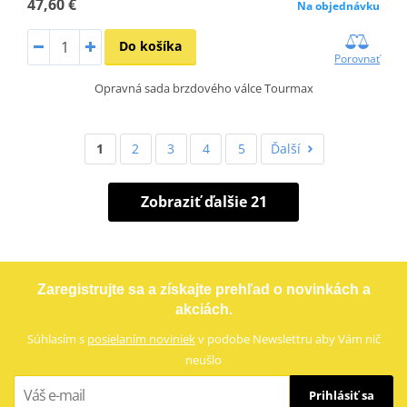
47,60 €
Na objednávku
Do košíka
Porovnať
Opravná sada brzdového válce Tourmax
1
2
3
4
5
Ďalší
Zobraziť ďalšie 21
Zaregistrujte sa a získajte prehľad o novinkách a
akciách.
Súhlasím s
posielaním noviniek
v podobe Newslettru aby Vám nič
neušlo
Prihlásiť sa