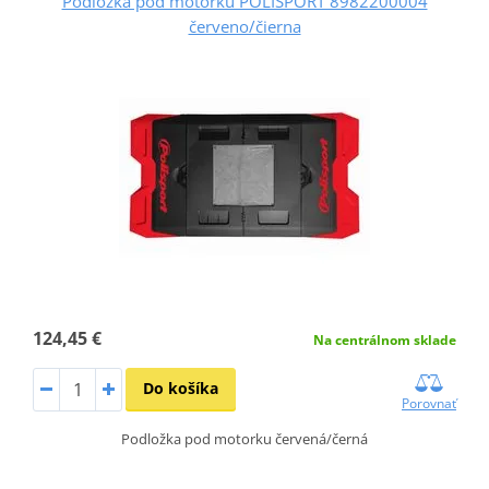
Podložka pod motorku POLISPORT 8982200004
červeno/čierna
124,45 €
Na centrálnom sklade
Do košíka
Porovnať
Podložka pod motorku červená/černá