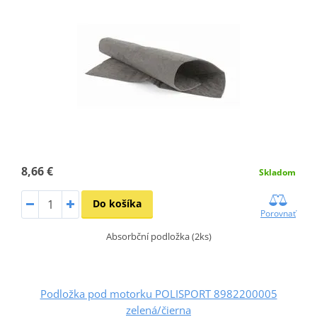
8,66 €
Skladom
Do košíka
Porovnať
Absorbční podložka (2ks)
Podložka pod motorku POLISPORT 8982200005
zelená/čierna