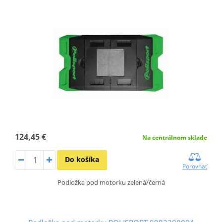
124,45 €
Na centrálnom sklade
Do košíka
Porovnať
Podložka pod motorku zelená/černá