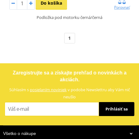
Do košíka
Porovnať
Podložka pod motorku černá/černá
1
Zaregistrujte sa a získajte prehľad o novinkách a
akciách.
Súhlasím s
posielaním noviniek
v podobe Newslettru aby Vám nič
neušlo
Prihlásiť sa
Všetko o nákupe