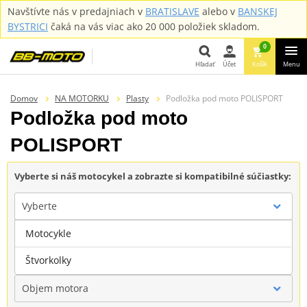
Navštívte nás v predajniach v
BRATISLAVE
alebo v
BANSKEJ
BYSTRICI
čaká na vás viac ako 20 000 položiek skladom.
0
Hľadať
Účet
Košík
Menu
Hľadať
Domov
NA MOTORKU
Plasty
Podložka pod moto POLISPORT
Podložka pod moto
POLISPORT
Vyberte si náš motocykel a zobrazte si kompatibilné súčiastky:
Vyberte
Motocykle
Značka
Štvorkolky
Objem motora