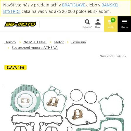
Navštívte nás v predajniach v
BRATISLAVE
alebo v
BANSKEJ
BYSTRICI
čaká na vás viac ako 20 000 položiek skladom.
0
Hľadať
Účet
Košík
Menu
Hľadať
Domov
NA MOTORKU
Motor
Tesnenia
Set tesnení motora ATHENA
Náš kód:
P24082
ZĽAVA 15%