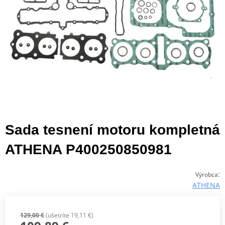
Sada tesnení motoru kompletná
ATHENA P400250850981
:
Výrobca
ATHENA
129,00 €
(ušetríte 19,11 €)