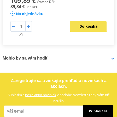
109,89 €
Vrátane DPH
89,34 €
Bez DPH
Na objednávku
Do košíka
(ks)
Mohlo by sa vám hodiť
LOCTITE 5188 LOCTITE 1254415 50 ml
Zaregistrujte sa a získajte prehľad o novinkách a
akciách.
Súhlasím s
posielaním noviniek
v podobe Newslettru aby Vám nič
neušlo
Prihlásiť sa