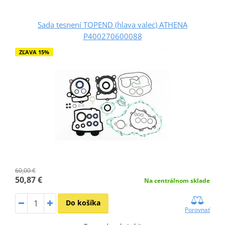
Sada tesnení TOPEND (hlava valec) ATHENA
P400270600088
ZĽAVA 15%
60,00 €
50,87 €
Na centrálnom sklade
Do košíka
Porovnať