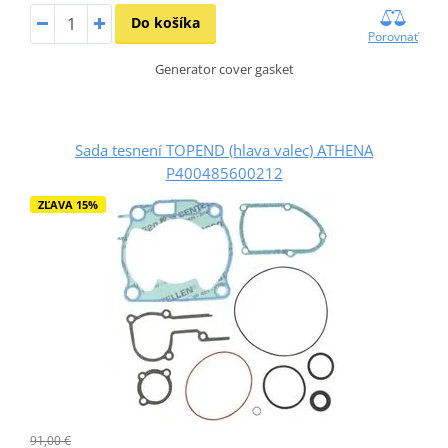
Do košíka
Porovnať
Generator cover gasket
Sada tesnení TOPEND (hlava valec) ATHENA
P400485600212
ZĽAVA 15%
91,00 €