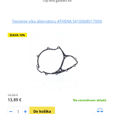
Top end gaskets kit
Tesnenie víka alternátoru ATHENA S410068017006
ZĽAVA 13%
16,00 €
13,89 €
Na centrálnom sklade
Do košíka