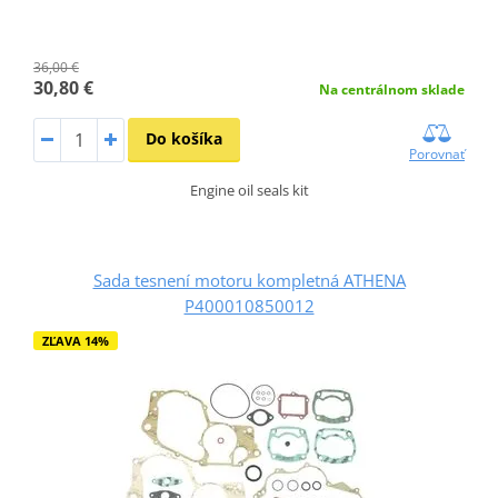
36,00 €
30,80 €
Na centrálnom sklade
Do košíka
Porovnať
Engine oil seals kit
Sada tesnení motoru kompletná ATHENA
P400010850012
ZĽAVA 14%