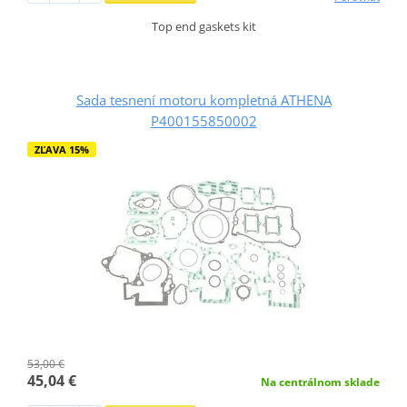
Top end gaskets kit
Sada tesnení motoru kompletná ATHENA
P400155850002
ZĽAVA 15%
53,00 €
45,04 €
Na centrálnom sklade