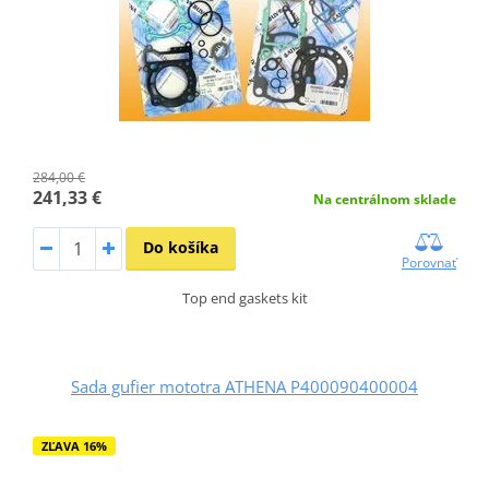
284,00 €
241,33 €
Na centrálnom sklade
Do košíka
Porovnať
Top end gaskets kit
Sada gufier mototra ATHENA P400090400004
ZĽAVA 16%