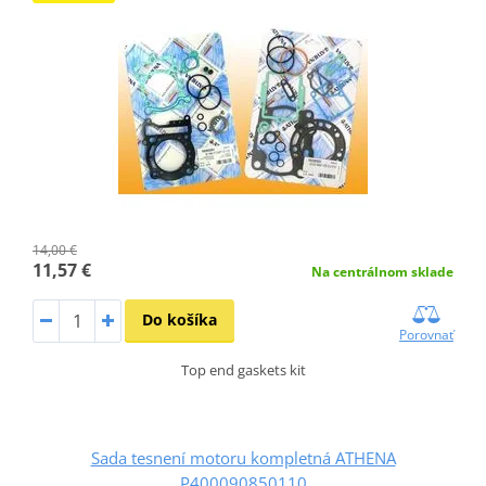
14,00 €
11,57 €
Na centrálnom sklade
Do košíka
Porovnať
Top end gaskets kit
Sada tesnení motoru kompletná ATHENA
P400090850110