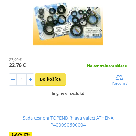
27,00 €
22,76 €
Na centrálnom sklade
Do košíka
Porovnať
Engine oil seals kit
Sada tesnení TOPEND (hlava valec) ATHENA
P400090600004
ZĽAVA 17%