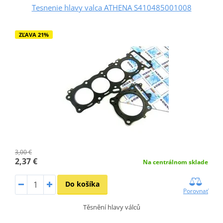
Tesnenie hlavy valca ATHENA S410485001008
ZĽAVA 21%
3,00 €
2,37 €
Na centrálnom sklade
Do košíka
Porovnať
Těsnění hlavy válců