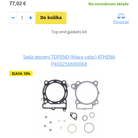
77,02 €
Na centrálnom sklade
Do košíka
Porovnať
Top end gaskets kit
Sada tesnení TOPEND (hlava valec) ATHENA
P400250600068
ZĽAVA 15%