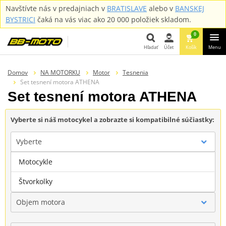
Navštívte nás v predajniach v
BRATISLAVE
alebo v
BANSKEJ
BYSTRICI
čaká na vás viac ako 20 000 položiek skladom.
0
Hľadať
Účet
Košík
Menu
Hľadať
Domov
NA MOTORKU
Motor
Tesnenia
Set tesnení motora ATHENA
Set tesnení motora ATHENA
Vyberte si náš motocykel a zobrazte si kompatibilné súčiastky:
Vyberte
Motocykle
Značka
Štvorkolky
Objem motora