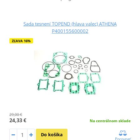
Sada tesnení TOPEND (hlava valec) ATHENA
P400155600002
ZĽAVA 16%
29,00 €
24,33 €
Na centrálnom sklade
Do košíka
Porovnať