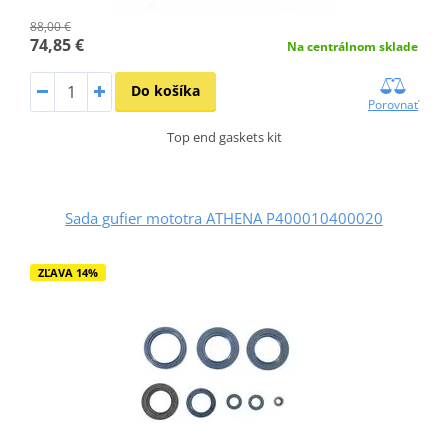
88,00 €
74,85 €
Na centrálnom sklade
Do košíka
Porovnať
Top end gaskets kit
Sada gufier mototra ATHENA P400010400020
ZĽAVA 14%