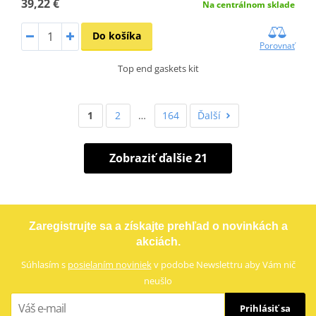
39,22 €
Na centrálnom sklade
Do košíka
Porovnať
Top end gaskets kit
1
2
…
164
Ďalší
Zobraziť ďalšie 21
Zaregistrujte sa a získajte prehľad o novinkách a
akciách.
Súhlasím s
posielaním noviniek
v podobe Newslettru aby Vám nič
neušlo
Prihlásiť sa