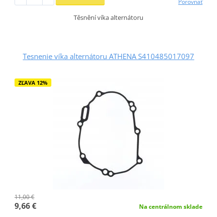
Porovnať
Těsnění víka alternátoru
Tesnenie víka alternátoru ATHENA S410485017097
ZĽAVA 12%
11,00 €
9,66 €
Na centrálnom sklade