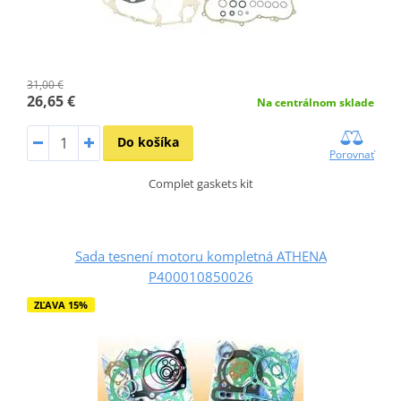
31,00 €
26,65 €
Na centrálnom sklade
Do košíka
Porovnať
Complet gaskets kit
Sada tesnení motoru kompletná ATHENA
P400010850026
ZĽAVA 15%