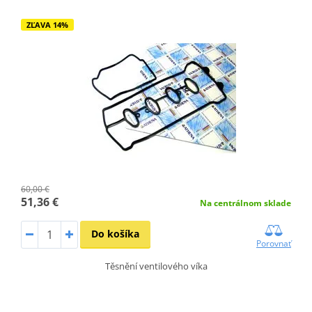
ZĽAVA 14%
60,00 €
51,36 €
Na centrálnom sklade
Do košíka
Porovnať
Těsnění ventilového víka