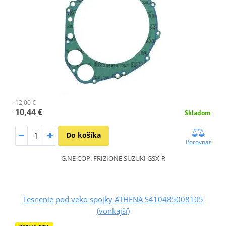
12,00 €
10,44 €
Skladom
Do košíka
Porovnať
G.NE COP. FRIZIONE SUZUKI GSX-R
Tesnenie pod veko spojky ATHENA S410485008105
(vonkajší)