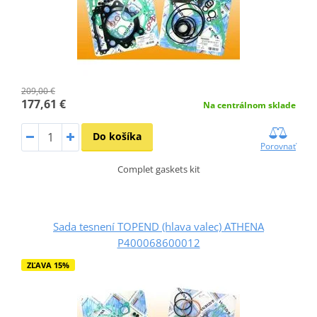
209,00 €
177,61 €
Na centrálnom sklade
Do košíka
Porovnať
Complet gaskets kit
Sada tesnení TOPEND (hlava valec) ATHENA
P400068600012
ZĽAVA 15%