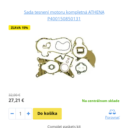
Sada tesnení motoru kompletná ATHENA
P400150850131
ZĽAVA 15%
32,00 €
27,21 €
Na centrálnom sklade
Do košíka
Porovnať
Complet gaskets kit