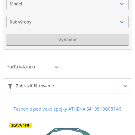
Model
Rok výroby
Vyhľadať
Zobraziť filtrovanie
Tesnenie pod veko spojky ATHENA S410510008146
ZĽAVA 13%