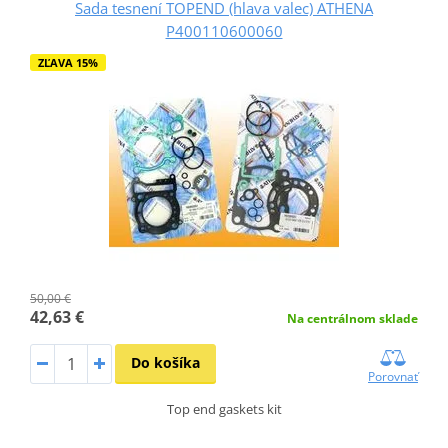
Sada tesnení TOPEND (hlava valec) ATHENA
P400110600060
ZĽAVA 15%
50,00 €
42,63 €
Na centrálnom sklade
Do košíka
Porovnať
Top end gaskets kit