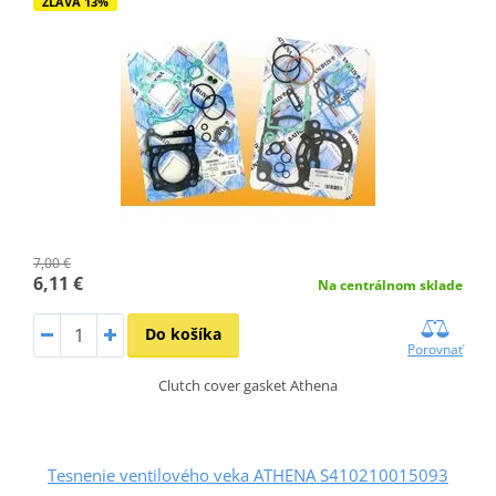
ZĽAVA 13%
7,00 €
6,11 €
Na centrálnom sklade
Do košíka
Porovnať
Clutch cover gasket Athena
Tesnenie ventilového veka ATHENA S410210015093