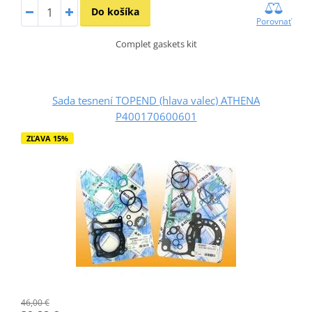
Do košíka
Porovnať
Complet gaskets kit
Sada tesnení TOPEND (hlava valec) ATHENA
P400170600601
ZĽAVA 15%
46,00 €