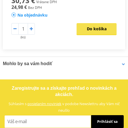
30,73 €
Vrátane DPH
24,98 €
Bez DPH
Na objednávku
Do košíka
(ks)
Mohlo by sa vám hodiť
LOCTITE 5188 LOCTITE 1254415 50 ml
Zaregistrujte sa a získajte prehľad o novinkách a
akciách.
Súhlasím s
posielaním noviniek
v podobe Newslettru aby Vám nič
neušlo
Prihlásiť sa