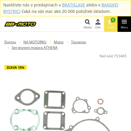
Navštívte nás v predajniach v
BRATISLAVE
alebo v
BANSKEJ
BYSTRICI
čaká na vás viac ako 20 000 položiek skladom.
0
Hľadať
Účet
Košík
Menu
Hľadať
Domov
NA MOTORKU
Motor
Tesnenia
Set tesnení motora ATHENA
Náš kód:
P23465
ZĽAVA 15%