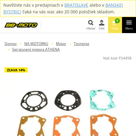
Navštívte nás v predajniach v
BRATISLAVE
alebo v
BANSKEJ
BYSTRICI
čaká na vás viac ako 20 000 položiek skladom.
0
Hľadať
Účet
Košík
Menu
Hľadať
Domov
NA MOTORKU
Motor
Tesnenia
Set tesnení motora ATHENA
Náš kód:
P24458
ZĽAVA 14%