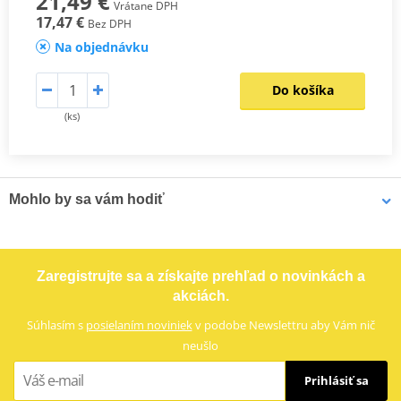
21,49 €
Vrátane DPH
17,47 €
Bez DPH
Na objednávku
Do košíka
(ks)
Mohlo by sa vám hodiť
LOCTITE 5188 LOCTITE 1254415 50 ml
Zaregistrujte sa a získajte prehľad o novinkách a
akciách.
Súhlasím s
posielaním noviniek
v podobe Newslettru aby Vám nič
neušlo
Prihlásiť sa