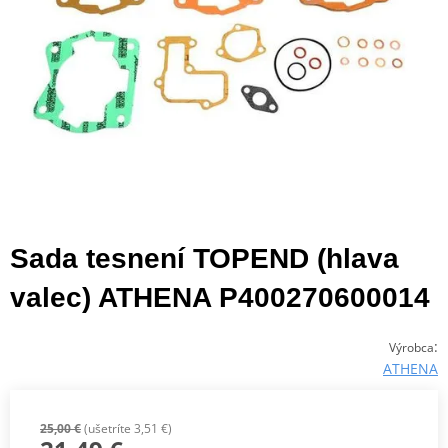
Sada tesnení TOPEND (hlava
valec) ATHENA P400270600014
:
Výrobca
ATHENA
25,00 €
(ušetríte 3,51 €)