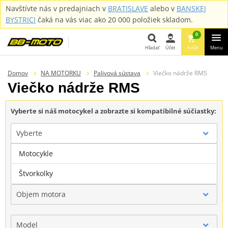
Navštívte nás v predajniach v
BRATISLAVE
alebo v
BANSKEJ
BYSTRICI
čaká na vás viac ako 20 000 položiek skladom.
0
Hľadať
Účet
Košík
Menu
Hľadať
Domov
NA MOTORKU
Palivová sústava
Viečko nádrže RMS
Viečko nádrže RMS
Vyberte si náš motocykel a zobrazte si kompatibilné súčiastky:
Vyberte
Motocykle
Značka
Štvorkolky
Objem motora
Model