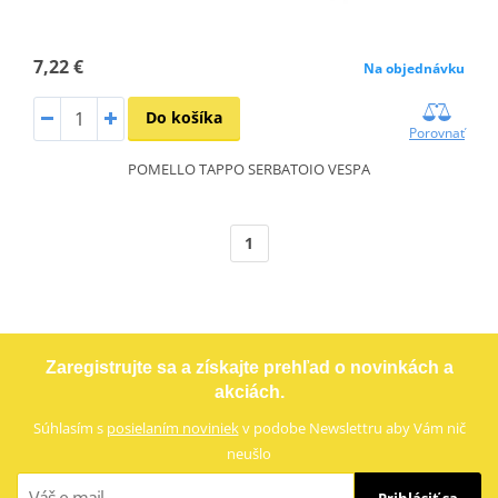
7,22 €
Na objednávku
Do košíka
Porovnať
POMELLO TAPPO SERBATOIO VESPA
1
Zaregistrujte sa a získajte prehľad o novinkách a
akciách.
Súhlasím s
posielaním noviniek
v podobe Newslettru aby Vám nič
neušlo
Prihlásiť sa